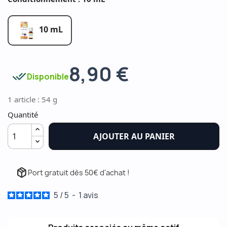
10 mL
8,90 €
done_all
Disponible
1 article : 54 g
Quantité
AJOUTER AU PANIER
package_2
Port gratuit dès 50€ d'achat !
5
/
5
-
1
avis