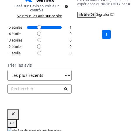
expérience du
16/01/2017
par
A
Basé sur
1
avis soumis à un
contrôle
Utile
(0)
Signaler
Voir tous les avis sur ce site
5
étoiles
1
4
étoiles
0
1
3
étoiles
0
2
étoiles
0
1
étoile
0
Trier les avis