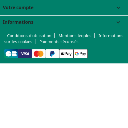
Votre compte

Informations
keyboard_arrow_down
Conditions d'utilisation
Mentions légales
Informations
sur les cookies
Paiements sécurisés