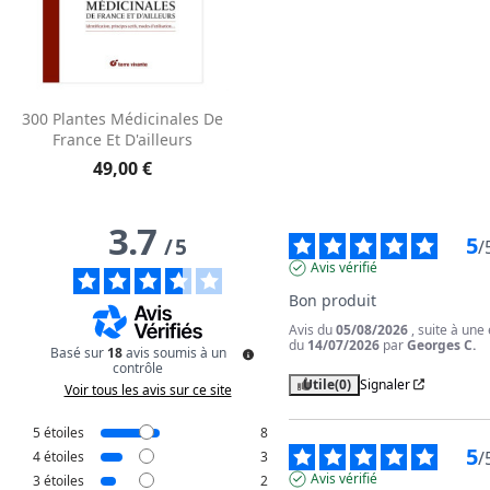
300 Plantes Médicinales De
France Et D'ailleurs
49,00 €
3.7
5
/
5
/
Avis vérifié
Bon produit
Avis du
05/08/2026
, suite à une
du
14/07/2026
par
Georges C.
Basé sur
18
avis soumis à un
contrôle
Utile
(0)
Signaler
Voir tous les avis sur ce site
5
étoiles
8
5
/
4
étoiles
3
Avis vérifié
3
étoiles
2