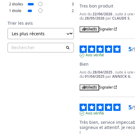
2
étoiles
3
Tres bon produit
1
étoile
2
Avis du
22/06/2026
, suite à une
du
28/05/2026
par
CLAUDE S.
Trier les avis
Utile
(0)
Signaler
5
/
Avis vérifié
Bien
Avis du
28/04/2025
, suite à une
du
01/04/2025
par
ANNICK G.
Utile
(0)
Signaler
5
/
Avis vérifié
Très bien, service impeccabl
soigneux et attentif. Je re
!