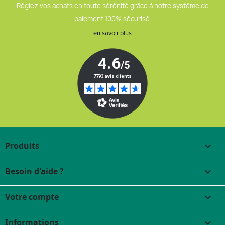
Réglez vos achats en toute sérénité grâce à notre système de
paiement 100% sécurisé.
en savoir plus
Produits

Besoin d'aide ?

Votre compte

Informations
keyboard_arrow_down