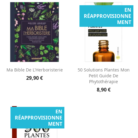
EN
RÉAPPROVISIONNE
MENT
Ma Bible De L'Herboristerie
50 Solutions Plantes Mon
Petit Guide De
29,90 €
Phytothérapie
8,90 €
EN
RÉAPPROVISIONNE
MENT