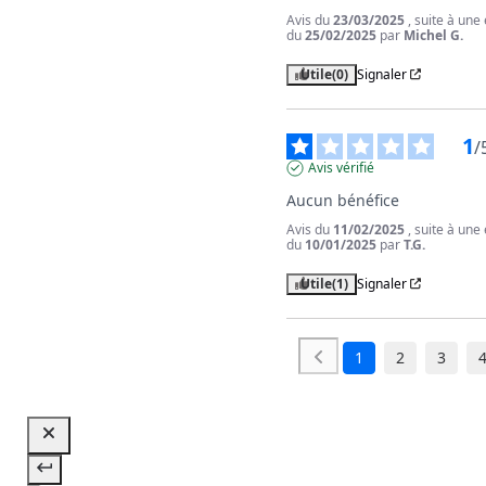
Avis du
23/03/2025
, suite à une
du
25/02/2025
par
Michel G.
Utile
(0)
Signaler
1
/
Avis vérifié
Aucun bénéfice
Avis du
11/02/2025
, suite à une
du
10/01/2025
par
T.G.
Utile
(1)
Signaler
1
2
3