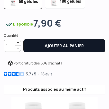
180 gélules
60 gélules
7,90 €
done_all
Disponible
Quantité
AJOUTER AU PANIER
package_2
Port gratuit dès 50€ d'achat !
3.7
/
5
-
18
avis
Produits associés au même actif