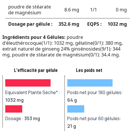
poudre de stéarate
8.6 mg
1/1
0 mg
de magnésium
Dosage par gélule :
352.6 mg
EQPS :
1032 mg
Ingrédients pour 4 Gélules:
poudre
d'éleuthérocoque(1/1): 1032 mg, gélatine(0/1): 380 mg,
extrait naturel de ginseng 24% ginsénosides(9/1): 344
mg, poudre de stéarate de magnésium(0/1): 34.4 mg.
L'efficacité par gélule
Les poids net
Equivalent Plante Sèche* :
Poids net pour 180 gélules:
1032
mg
64 g
Dosage :
353 mg
Poids net pour 60 gélules:
21 g