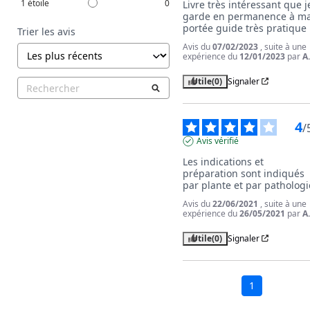
1
étoile
0
Livre très intéressant que je
garde en permanence à ma
portée guide très pratique
Trier les avis
Avis du
07/02/2023
, suite à une
expérience du
12/01/2023
par
A
Utile
(0)
Signaler
4
/
Avis vérifié
Les indications et 
préparation sont indiqués 
par plante et par pathologi
Avis du
22/06/2021
, suite à une
expérience du
26/05/2021
par
A
Utile
(0)
Signaler
1