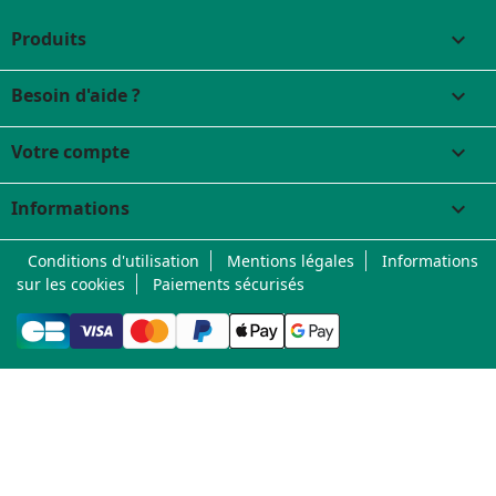
Produits

Besoin d'aide ?

Votre compte

Informations
keyboard_arrow_down
Conditions d'utilisation
Mentions légales
Informations
sur les cookies
Paiements sécurisés