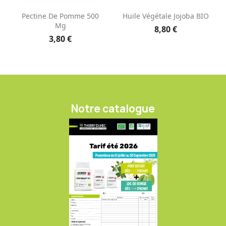
Pectine De Pomme 500
Huile Végétale Jojoba BIO
Mg
8,80 €
3,80 €
Notre catalogue