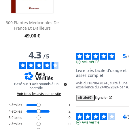
300 Plantes Médicinales De
France Et D'ailleurs
49,00 €
4.3
5
/
5
/
Avis vérifié
Livre très facile d'usage et 
assez complet
Avis du
18/06/2024
, suite à une
Basé sur
3
avis soumis à un
expérience du
24/05/2024
par
A
contrôle
Voir tous les avis sur ce site
Utile
(0)
Signaler
5
étoiles
1
4
étoiles
2
4
/
3
étoiles
0
Avis vérifié
2
étoiles
0