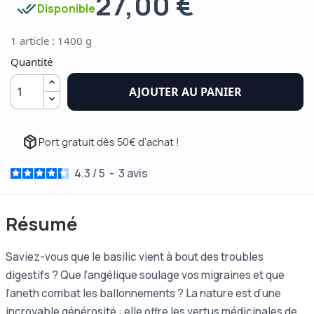
27,00 €
done_all
Disponible
1 article : 1400 g
Quantité
AJOUTER AU PANIER
package_2
Port gratuit dès 50€ d'achat !
4.3
/
5
-
3
avis
Résumé
Saviez-vous que le basilic vient à bout des troubles
digestifs ? Que l’angélique soulage vos migraines et que
l’aneth combat les ballonnements ? La nature est d’une
incroyable générosité : elle offre les vertus médicinales de