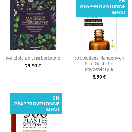
EN
RÉAPPROVISIONNE
MENT
Ma Bible De L'Herboristerie
50 Solutions Plantes Mon
Petit Guide De
29,90 €
Phytothérapie
8,90 €
EN
RÉAPPROVISIONNE
MENT