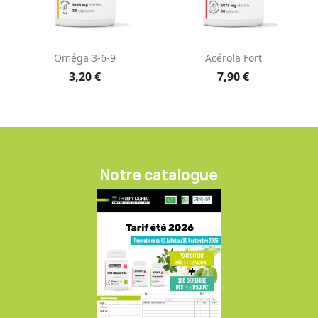
Oméga 3-6-9
Acérola Fort
3,20 €
7,90 €
Notre catalogue