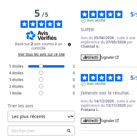
5
5
/
5
/
Avis vérifié
SUPER
Avis du
25/06/2026
, suite à une
expérience du
27/05/2026
par
Basé sur
2
avis soumis à un
Chantal G.
contrôle
Voir tous les avis sur ce site
Utile
(0)
Signaler
5
étoiles
2
4
étoiles
0
5
/
3
étoiles
0
Avis vérifié
2
étoiles
0
J’attends voir le résultat.
1
étoile
0
Avis du
14/12/2025
, suite à une
expérience du
13/11/2025
par
Trier les avis
Pratana L.
Utile
(0)
Signaler