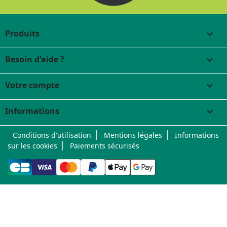
Produits

Besoin d'aide ?

Votre compte

Informations
keyboard_arrow_down
Conditions d'utilisation
Mentions légales
Informations
sur les cookies
Paiements sécurisés