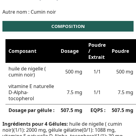
Autre nom :
Cumin noir
COMPOSITION
Poudre
Composant
Dosage
/
Poudre
Extrait
huile de nigelle (
500 mg
1/1
500 mg
cumin noir)
vitamine E naturelle
D-Alpha-
7.5 mg
1/1
7.5 mg
tocopherol
Dosage par gélule :
507.5 mg
EQPS :
507.5 mg
Ingrédients pour 4 Gélules:
huile de nigelle ( cumin
noir)(1/1): 2000 mg, gélule gélatine(0/1): 1088 mg,