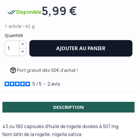
5,99 €
done_all
Disponible
1 article : 42 g
Quantité
AJOUTER AU PANIER
package_2
Port gratuit dès 50€ d'achat !
5
/
5
-
2
avis
DESCRIPTION
45 ou 180 capsules d'huile de nigelle dosées à 507 mg.
Nom latin de la nigelle: nigella sativa.