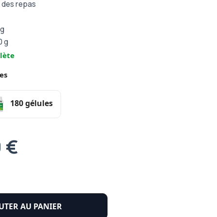
rs des repas
 g
0 g
lète
es
180 gélules
9 €
UTER AU PANIER