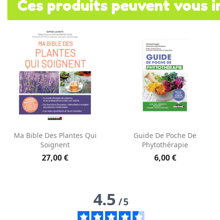
Ces produits peuvent vous i
Aperçu rapide
Aperçu rapide


Ma Bible Des Plantes Qui
Guide De Poche De
Soignent
Phytothérapie
27,00 €
6,00 €
4.5
/
5