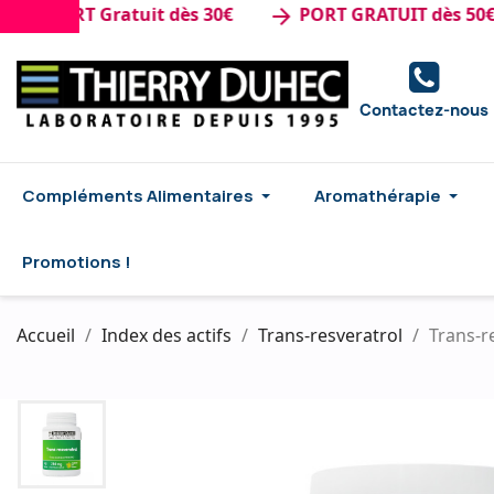
PORT Gratuit dès 30€
PORT GRATUIT dès 50€ d'ac
arrow_forward
Contactez-nous
Compléments Alimentaires
Aromathérapie
Promotions !
Accueil
Index des actifs
Trans-resveratrol
Trans-r