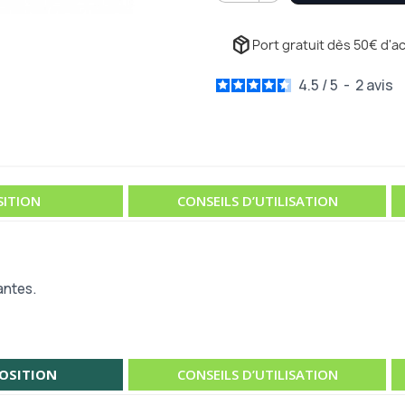
package_2
Port gratuit dès 50€ d'ac
4.5
/
5
-
2
avis
ITION
CONSEILS D’UTILISATION
antes.
OSITION
CONSEILS D’UTILISATION