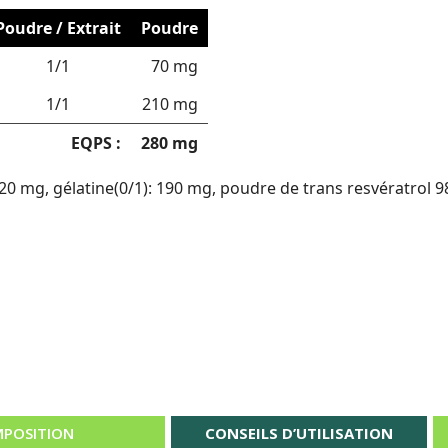
Poudre / Extrait
Poudre
1/1
70 mg
1/1
210 mg
EQPS :
280 mg
0 mg, gélatine(0/1): 190 mg, poudre de trans resvératrol 9
POSITION
CONSEILS D’UTILISATION