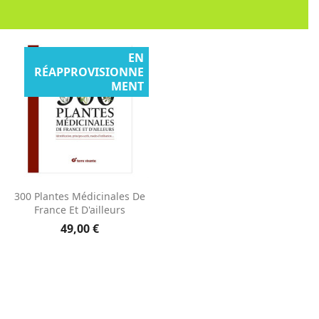
EN
RÉAPPROVISIONNE
MENT
Aperçu rapide

300 Plantes Médicinales De
France Et D'ailleurs
49,00 €