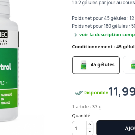
1 à 2 gélules par jour au cou
Poids net pour 45 gélules : 12
Poids net pour 180 gélules : 5
chevron_right
voir la description comp
Conditionnement : 45 gélul
45 gélules
11,9
done_all
Disponible
1 article : 37 g
Quantité
AJO