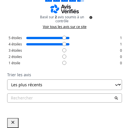
Basé sur
2
avis soumis à un
contrôle
Voir tous les avis sur ce site
5
étoiles
1
4
étoiles
1
3
étoiles
0
2
étoiles
0
1
étoile
0
Trier les avis