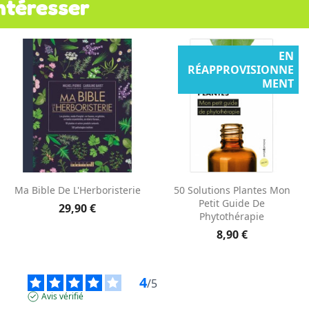
ntéresser
EN
RÉAPPROVISIONNE
MENT
Aperçu rapide
Aperçu rapide


Ma Bible De L'Herboristerie
50 Solutions Plantes Mon
Petit Guide De
29,90 €
Phytothérapie
8,90 €
4
/
5
Avis vérifié