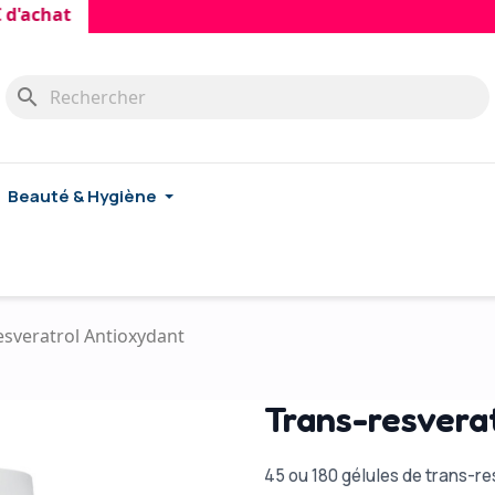
hat
search
Beauté & Hygiène
esveratrol Antioxydant
Trans-resvera
45 ou 180 gélules de trans-r