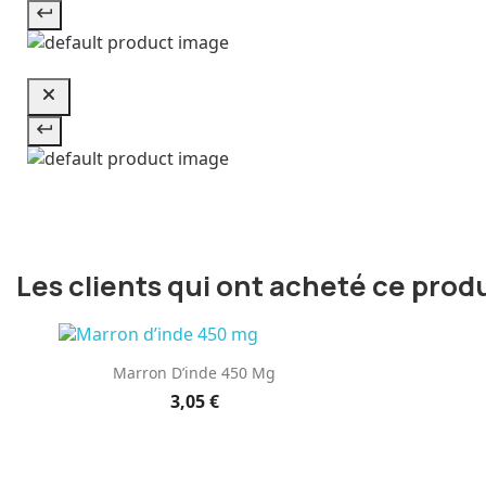
Les clients qui ont acheté ce prod
Aperçu rapide

Marron D’inde 450 Mg
3,05 €