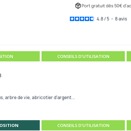
package_2
Port gratuit dès 50€ d'ac
4.8
/
5
-
8
avis
ITION
CONSEILS D’UTILISATION
g.
 arbre de vie, abricotier d'argent...
OSITION
CONSEILS D’UTILISATION