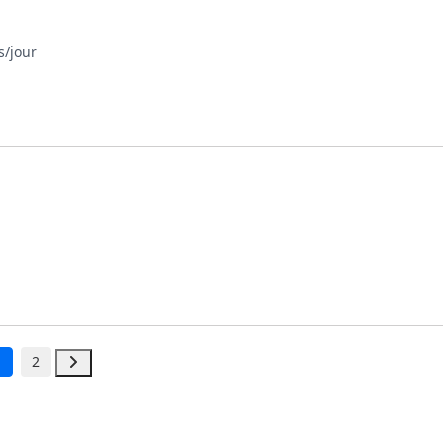
s/jour
1
2