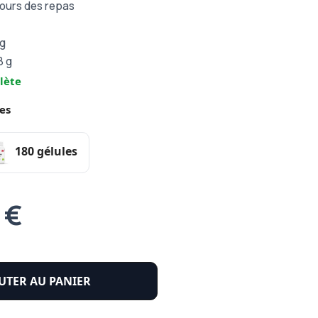
cours des repas
 g
8 g
lète
es
180 gélules
 €
UTER AU PANIER