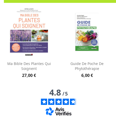
Aperçu rapide
Aperçu rapide


Ma Bible Des Plantes Qui
Guide De Poche De
Soignent
Phytothérapie
27,00 €
6,00 €
4.8
/
5