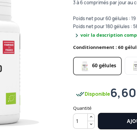
3 à 6 comprimés par jour au 
Poids net pour 60 gélules : 19
Poids net pour 180 gélules : 5
chevron_right
voir la description comp
Conditionnement : 60 gélul
60 gélules
6,60
done_all
Disponible
Quantité
AJO