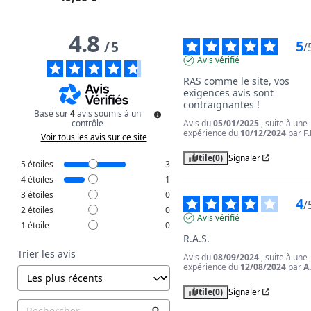
4.8
5
/
5
/
Avis vérifié
RAS comme le site, vos 
exigences avis sont 
contraignantes !
Basé sur
4
avis soumis à un
Avis du
05/01/2025
, suite à une
contrôle
expérience du
10/12/2024
par
F.
Voir tous les avis sur ce site
Utile
(0)
Signaler
5
étoiles
3
4
étoiles
1
3
étoiles
0
4
/
2
étoiles
0
Avis vérifié
1
étoile
0
R.A.S.
Trier les avis
Avis du
08/09/2024
, suite à une
expérience du
12/08/2024
par
A
Utile
(0)
Signaler