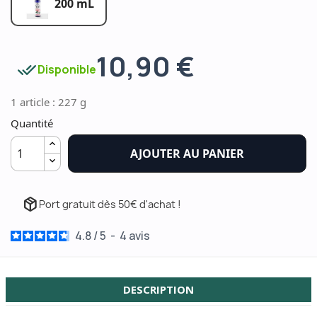
200 mL
10,90 €
done_all
Disponible
1 article : 227 g
Quantité
AJOUTER AU PANIER
package_2
Port gratuit dès 50€ d'achat !
4.8
/
5
-
4
avis
DESCRIPTION