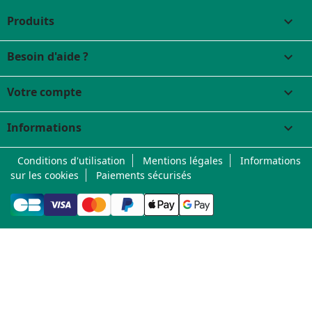
Produits

Besoin d'aide ?

Votre compte

Informations
keyboard_arrow_down
Conditions d'utilisation
Mentions légales
Informations
sur les cookies
Paiements sécurisés