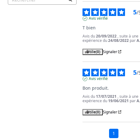
5
/
Avis vérifié
T bien
Avis du
20/09/2022
, suite à une
expérience du
24/08/2022
par
A
Utile
(0)
Signaler
5
/
Avis vérifié
Bon produit.
Avis du
17/07/2021
, suite à une
expérience du
19/06/2021
par
A
Utile
(0)
Signaler
1