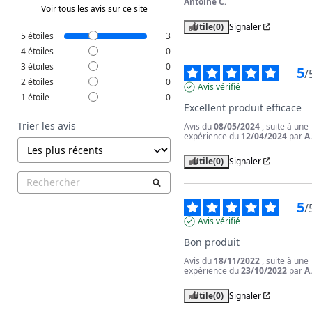
Antoine C.
Voir tous les avis sur ce site
Utile
(0)
Signaler
5
étoiles
3
4
étoiles
0
3
étoiles
0
5
/
2
étoiles
0
Avis vérifié
1
étoile
0
Excellent produit efficace
Trier les avis
Avis du
08/05/2024
, suite à une
expérience du
12/04/2024
par
A
Utile
(0)
Signaler
5
/
Avis vérifié
Bon produit
Avis du
18/11/2022
, suite à une
expérience du
23/10/2022
par
A
Utile
(0)
Signaler