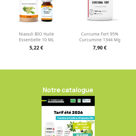
Niaouli BIO Huile
Curcuma Fort 95%
Essentielle 10 ML
Curcumine 1344 Mg
5,22 €
7,90 €
Notre catalogue