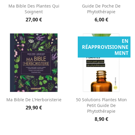
Ma Bible Des Plantes Qui
Guide De Poche De
Soignent
Phytothérapie
27,00 €
6,00 €
EN
RÉAPPROVISIONNE
MENT
Ma Bible De L'Herboristerie
50 Solutions Plantes Mon
Petit Guide De
29,90 €
Phytothérapie
8,90 €