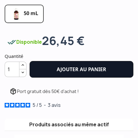
50 mL
26,45 €
done_all
Disponible
Quantité
AJOUTER AU PANIER
package_2
Port gratuit dès 50€ d'achat !
5
/
5
-
3
avis
Produits associés au même actif