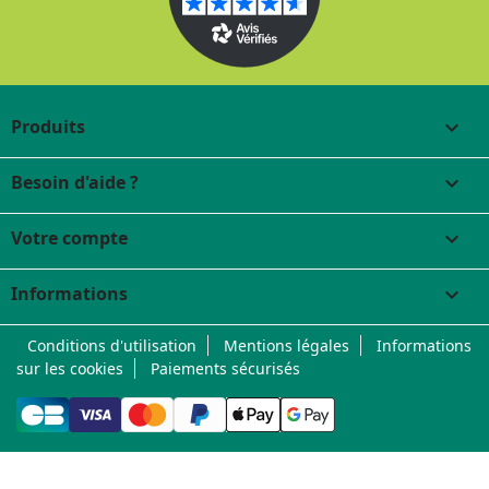
Produits

Besoin d'aide ?

Votre compte

Informations
keyboard_arrow_down
Conditions d'utilisation
Mentions légales
Informations
sur les cookies
Paiements sécurisés