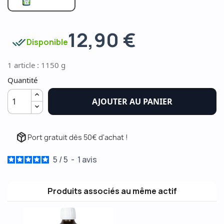
12,90 €
done_all
Disponible
1 article : 1150 g
Quantité
AJOUTER AU PANIER
package_2
Port gratuit dès 50€ d'achat !
5
/
5
-
1
avis
Produits associés au même actif