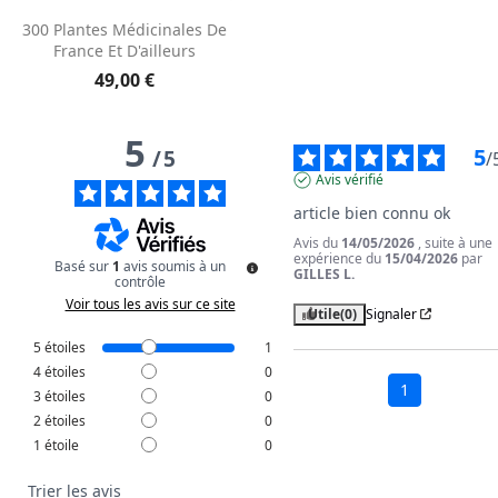
300 Plantes Médicinales De
France Et D'ailleurs
49,00 €
5
5
/
5
/
Avis vérifié
article bien connu ok
Avis du
14/05/2026
, suite à une
expérience du
15/04/2026
par
Basé sur
1
avis soumis à un
GILLES L.
contrôle
Voir tous les avis sur ce site
Utile
(0)
Signaler
5
étoiles
1
4
étoiles
0
1
3
étoiles
0
2
étoiles
0
1
étoile
0
Trier les avis