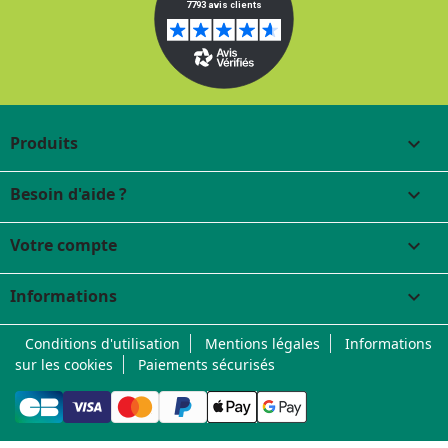
Produits

Besoin d'aide ?

Votre compte

Informations
keyboard_arrow_down
Conditions d'utilisation
Mentions légales
Informations
sur les cookies
Paiements sécurisés