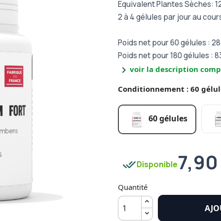
Equivalent Plantes Sèches: 
2 à 4 gélules par jour au cou
Poids net pour 60 gélules : 28
Poids net pour 180 gélules : 8
chevron_right
voir la description comp
Conditionnement : 60 gélul
60 gélules
7,90
done_all
Disponible
Quantité
AJO