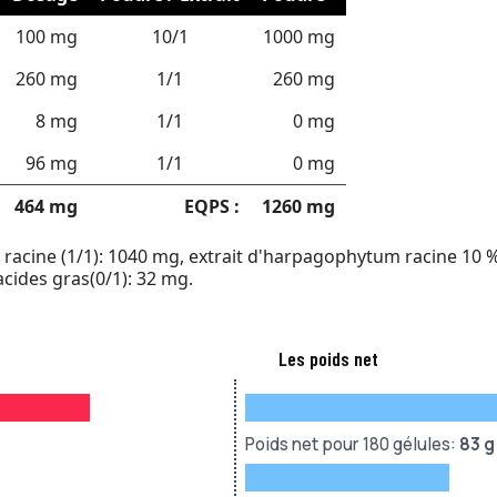
100 mg
10/1
1000 mg
260 mg
1/1
260 mg
8 mg
1/1
0 mg
96 mg
1/1
0 mg
464 mg
EQPS :
1260 mg
cine (1/1): 1040 mg, extrait d'harpagophytum racine 10 % h
cides gras(0/1): 32 mg.
Les poids net
Poids net pour 180 gélules:
83 g