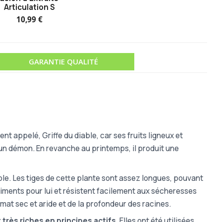
Articulation S
10,99 €
GARANTIE QUALITÉ
 appelé, Griffe du diable, car ses fruits ligneux et
un démon. En revanche au printemps, il produit une
ble. Les tiges de cette plante sont assez longues, pouvant
triments pour lui et résistent facilement aux sécheresses
imat sec et aride et de la profondeur des racines.
 très riches en principes actifs
. Elles ont été utilisées