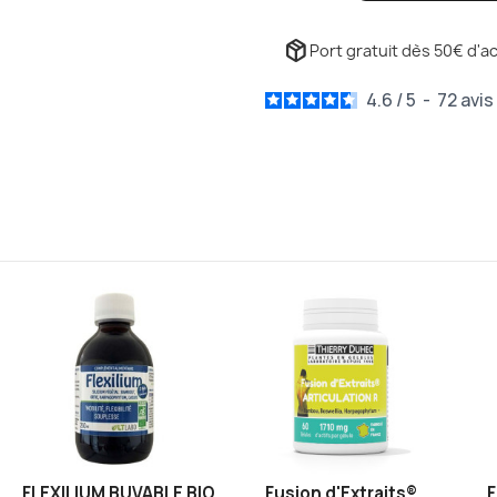
package_2
Port gratuit dès 50€ d'ac
4.6
/
5
-
72
avis
FLEXILIUM BUVABLE BIO
Fusion d'Extraits®
F