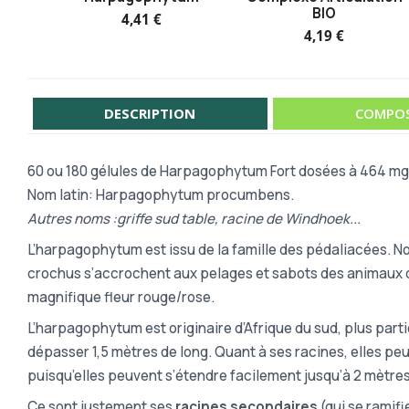
BIO
4,41 €
4,19 €
DESCRIPTION
COMPOS
60 ou 180 gélules de Harpagophytum Fort dosées à 464 mg.
Nom latin: Harpagophytum procumbens.
Autres noms :griffe sud table, racine de Windhoek...
L’harpagophytum est issu de la famille des pédaliacées. N
crochus s’accrochent aux pelages et sabots des animaux qu
magnifique fleur rouge/rose.
L’harpagophytum est originaire d’Afrique du sud, plus part
dépasser 1,5 mètres de long. Quant à ses racines, elles peu
puisqu’elles peuvent s’étendre facilement jusqu’à 2 mètres d
Ce sont justement ses
racines secondaires
(qui se ramifi