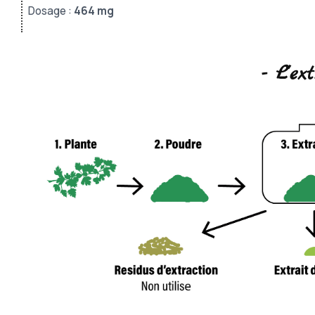
Dosage :
464 mg
- L'ex