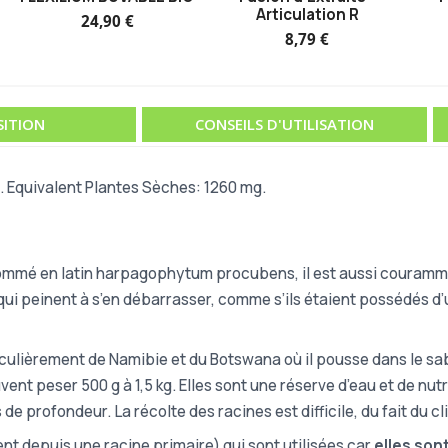
Articulation R
24,90 €
8,79 €
ITION
CONSEILS D'UTILISATION
 Equivalent Plantes Sèches: 1260 mg.
ommé en latin harpagophytum procubens, il est aussi couramment
i peinent à s’en débarrasser, comme s’ils étaient possédés d’
iculièrement de Namibie et du Botswana où il pousse dans le sa
vent peser 500 g à 1,5 kg. Elles sont une réserve d’eau et de nu
e profondeur. La récolte des racines est difficile, du fait du cl
ent depuis une racine primaire) qui sont utilisées car
elles sont