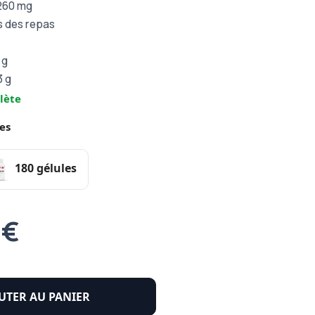
1260 mg
rs des repas
 g
3 g
lète
es
180 gélules
 €
UTER AU PANIER