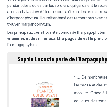
pendant des siècles par les sorciers, qui gardaient le secre
allemand vivant en Afrique du sud a été un des premiers e
d’harpagophytum. Il aurait entamé des recherches avec ses 
trouver l’harpahophytum.
Les
principaux constituants
connus de l’harpagophytum 
vitamines et des minéraux
.
L’harpagoside est le princi
l’harpagophytum.
Sophie Lacoste parle de l'Harpagophy
" ... De nombreuse
l'arthrose et des 
mobilité. Grâce à 
douleurs d'estomac