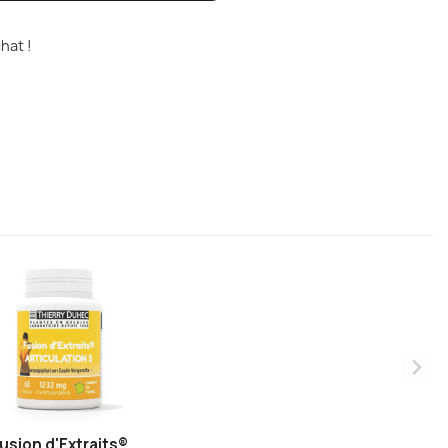
hat !
usion d'Extraits®