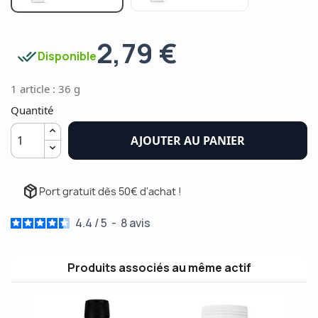
2,79 €
done_all
Disponible
1 article : 36 g
Quantité
AJOUTER AU PANIER
package_2
Port gratuit dès 50€ d'achat !
4.4
/
5
-
8
avis
Produits associés au même actif