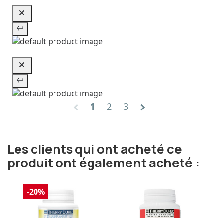
1
2
3
chevron_left
chevron_right
Les clients qui ont acheté ce
produit ont également acheté :
-20%