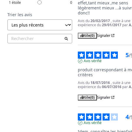
1
étoile
0
effet,tant mieux ,me sens 
légèrement mieux ...à suivr
donc!!
Trier les avis
Avis du
20/02/2017
, suite à une
expérience du
29/01/2017
par
A
Utile
(0)
Signaler
5
/
Avis vérifié
produit correspondant à me
critères
Avis du
18/07/2016
, suite à une
expérience du
06/07/2016
par
A
Utile
(0)
Signaler
4
/
Avis vérifié
Idem, connaître les bienfait