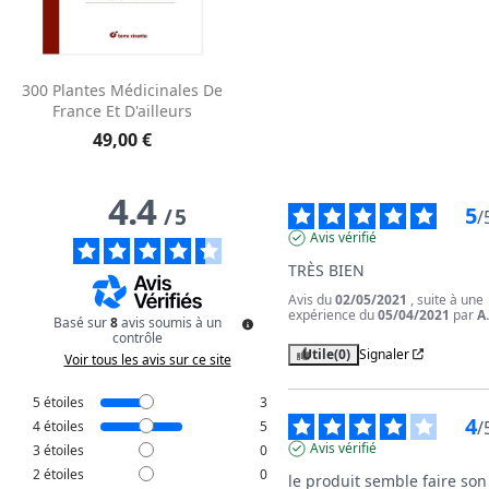
300 Plantes Médicinales De
France Et D'ailleurs
49,00 €
4.4
5
/
5
/
Avis vérifié
TRÈS BIEN
Avis du
02/05/2021
, suite à une
expérience du
05/04/2021
par
A
Basé sur
8
avis soumis à un
contrôle
Utile
(0)
Signaler
Voir tous les avis sur ce site
5
étoiles
3
4
/
4
étoiles
5
Avis vérifié
3
étoiles
0
2
étoiles
0
le produit semble faire son 