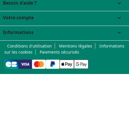
Besoin d'aide ?

Votre compte

Informations
keyboard_arrow_down
Conditions d'utilisation
Mentions légales
Informations
sur les cookies
Paiements sécurisés