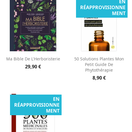
EN
RÉAPPROVISIONNE
MENT
Ma Bible De L'Herboristerie
50 Solutions Plantes Mon
Petit Guide De
29,90 €
Phytothérapie
8,90 €
EN
RÉAPPROVISIONNE
MENT