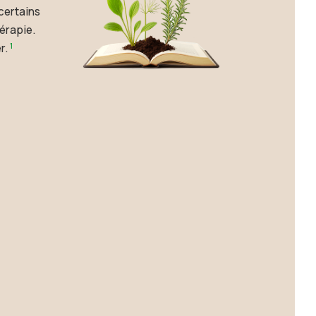
certains
érapie.
1
r.