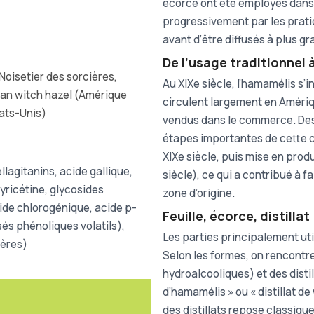
écorce ont été employés dans 
progressivement par les prati
avant d’être diffusés à plus gr
De l’usage traditionnel 
Noisetier des sorcières,
Au XIXe siècle, l’hamamélis s’
can witch hazel (Amérique
circulent largement en Amériqu
tats-Unis)
vendus dans le commerce. Des 
étapes importantes de cette c
XIXe siècle, puis mise en prod
lagitanins, acide gallique,
siècle), ce qui a contribué à f
yricétine, glycosides
zone d’origine.
ide chlorogénique, acide p-
Feuille, écorce, distilla
és phénoliques volatils),
Les parties principalement util
mères)
Selon les formes, on rencontre
hydroalcooliques) et des disti
d’hamamélis » ou « distillat de
des distillats repose classique