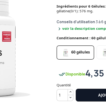
Ingrédients pour 6 Gélules:
gélatine(0/1): 576 mg.
Conseils d'utilisation
3 à 6 
chevron_right
voir la description comp
Conditionnement : 60 gélul
60 gélules
4,35
done_all
Disponible
Quantité
AJO