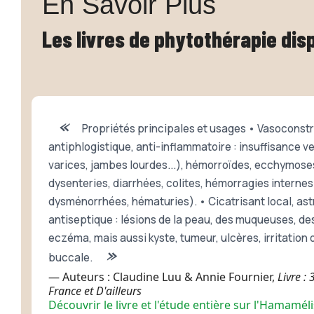
En Savoir Plus
Les livres de phytothérapie dis
«
Propriétés principales et usages • Vasoconstr
antiphlogistique, anti-inflammatoire : insuffisance 
varices, jambes lourdes...), hémorroïdes, ecchymoses
dysenteries, diarrhées, colites, hémorragies interne
dysménorrhées, hématuries). • Cicatrisant local, as
antiseptique : lésions de la peau, des muqueuses, des
eczéma, mais aussi kyste, tumeur, ulcères, irritation
»
buccale.
— Auteurs : Claudine Luu & Annie Fournier,
Livre :
France et D'ailleurs
Découvrir le livre et l'étude entière sur l'Hamaméli