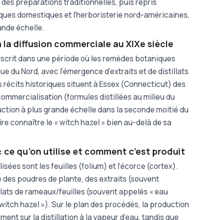
des préparations traditionnelles, puis repris
ques domestiques et l’herboristerie nord-américaines,
ande échelle.
à la diffusion commerciale au XIXe siècle
inscrit dans une période où les remèdes botaniques
e du Nord, avec l’émergence d’extraits et de distillats
récits historiques situent à Essex (Connecticut) des
ommercialisation (formules distillées au milieu du
uction à plus grande échelle dans la seconde moitié du
aire connaître le « witch hazel » bien au-delà de sa
t : ce qu’on utilise et comment c’est produit
isées sont les feuilles (folium) et l’écorce (cortex).
 des poudres de plante, des extraits (souvent
llats de rameaux/feuilles (souvent appelés « eau
 witch hazel »). Sur le plan des procédés, la production
ment sur la distillation à la vapeur d’eau, tandis que