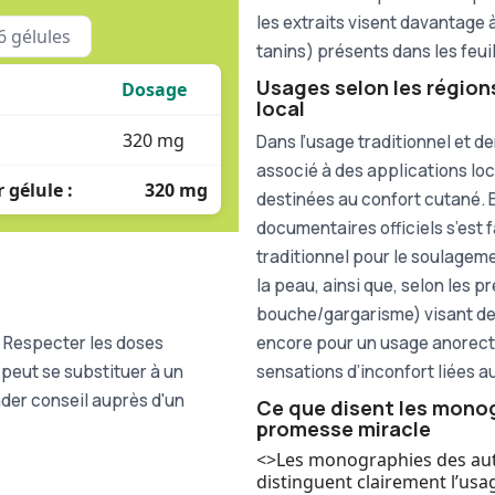
les extraits visent davantage
 gélules
tanins) présents dans les feuil
Usages selon les région
Dosage
local
320 mg
Dans l’usage traditionnel et 
associé à des applications lo
 gélule :
320 mg
destinées au confort cutané. E
documentaires officiels s’est 
traditionnel pour le soulageme
la peau, ainsi que, selon les 
bouche/gargarisme) visant de
encore pour un usage anorect
. Respecter les doses
sensations d’inconfort liées 
 peut se substituer à un
nder conseil auprès d'un
Ce que disent les monog
promesse miracle
<>Les monographies des autor
distinguent clairement l’usa