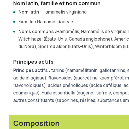
Nom latin, famille et nom commun
Nom latin :
Hamamelis virginiana
Famille :
Hamamelidaceae
Noms communs :
Hamamélis, Hamamélis de Virginie, 
Witch hazel (États-Unis, Canada anglophone), Ameri
du Nord), Spotted alder (États-Unis), Winterbloom (É
Principes actifs
Principes actifs :
tanins (hamamélitanin, gallotannins, el
acide ellagique), flavonoïdes (quercétine, kaempférol, m
flavonoïdiques), acides phénoliques (acide caféique, ac
coumarique), huile essentielle (eugénol, safrole, compos
autres constituants (saponines, résines, substances a
Composition