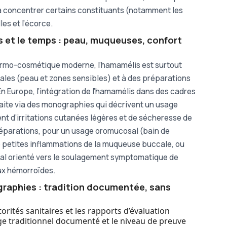
 à concentrer certains constituants (notamment les
les et l’écorce.
s et le temps : peau, muqueuses, confort
dermo-cosmétique moderne, l’hamamélis est surtout
cales (peau et zones sensibles) et à des préparations
n Europe, l’intégration de l’hamamélis dans des cadres
faite via des monographies qui décrivent un usage
nt d’irritations cutanées légères et de sécheresse de
préparations, pour un usage oromucosal (bain de
 petites inflammations de la muqueuse buccale, ou
al orienté vers le soulagement symptomatique de
aux hémorroïdes.
raphies : tradition documentée, sans
ités sanitaires et les rapports d’évaluation
ge traditionnel documenté et le niveau de preuve