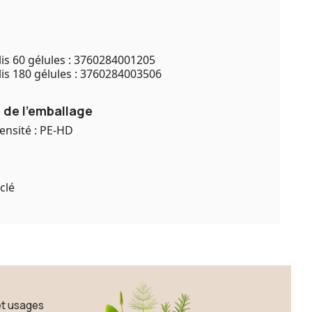
s 60 gélules : 3760284001205
s 180 gélules : 3760284003506
 de l'emballage
ensité : PE-HD
clé
et usages