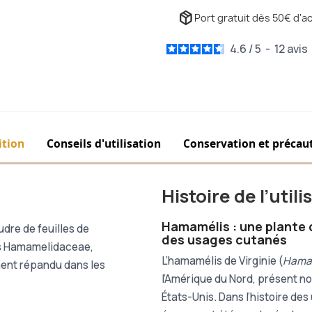
package_2
Port gratuit dès 50€ d'ac
4.6
/
5
-
12
avis
tion
Conseils d'utilisation
Conservation et précau
Histoire de l’util
Hamamélis : une plante
dre de feuilles de
des usages cutanés
es Hamamelidaceae,
L’hamamélis de Virginie (
Hamam
ment répandu dans les
l’Amérique du Nord, présent 
États-Unis. Dans l’histoire de