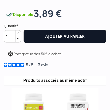
3,89 €
done_all
Disponible
Quantité
AJOUTER AU PANIER
package_2
Port gratuit dès 50€ d'achat !
5
/
5
-
3
avis
Produits associés au même actif