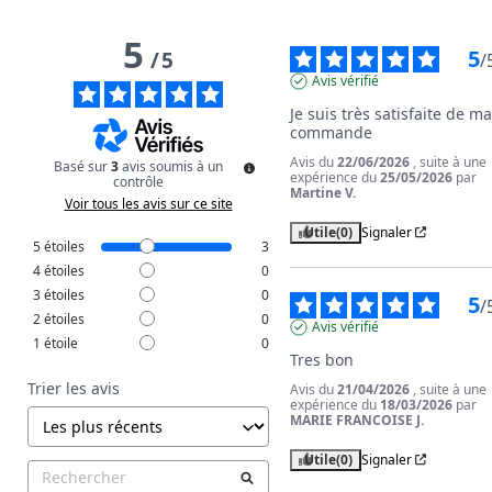
5
5
/
5
/
Avis vérifié
Je suis très satisfaite de ma
commande
Avis du
22/06/2026
, suite à une
Basé sur
3
avis soumis à un
expérience du
25/05/2026
par
contrôle
Martine V.
Voir tous les avis sur ce site
Utile
(0)
Signaler
5
étoiles
3
4
étoiles
0
3
étoiles
0
5
/
2
étoiles
0
Avis vérifié
1
étoile
0
Tres bon
Trier les avis
Avis du
21/04/2026
, suite à une
expérience du
18/03/2026
par
MARIE FRANCOISE J.
Utile
(0)
Signaler