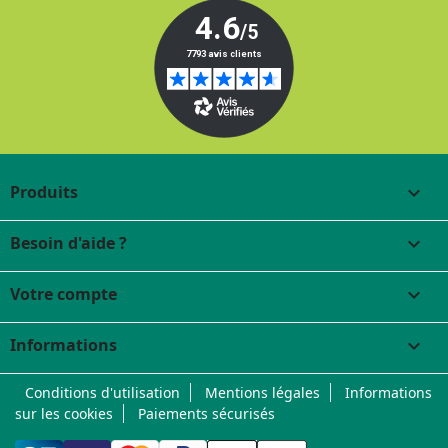
Produits

Besoin d'aide ?

Votre compte

Informations
keyboard_arrow_down
Conditions d'utilisation
Mentions légales
Informations
sur les cookies
Paiements sécurisés