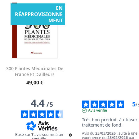
EN
RÉAPPROVISIONNE
MENT
300 Plantes Médicinales De
France Et D'ailleurs
49,00 €
4.4
5
/
5
/
Avis vérifié
Très bon produit, à utiliser 
traitement de fond.
Avis du
23/03/2026
, suite à une
Basé sur
7
avis soumis à un
expérience du
28/02/2026
par
contrôle