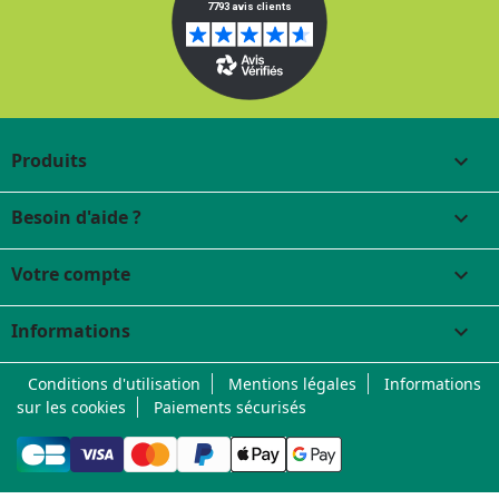
Produits

Besoin d'aide ?

Votre compte

Informations
keyboard_arrow_down
Conditions d'utilisation
Mentions légales
Informations
sur les cookies
Paiements sécurisés