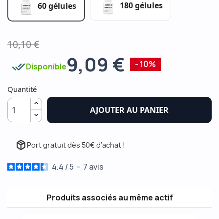
180 gélules
60 gélules
10,10 €
9,09 €
done_all
- 10%
Disponible
Quantité
AJOUTER AU PANIER
package_2
Port gratuit dès 50€ d'achat !
4.4
/
5
-
7
avis
Produits associés au même actif