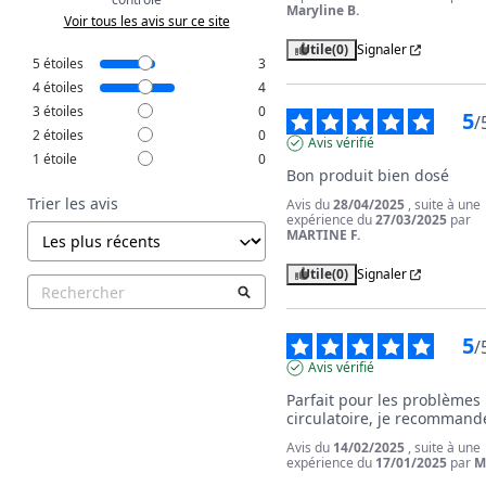
Maryline B.
Voir tous les avis sur ce site
Utile
(0)
Signaler
5
étoiles
3
4
étoiles
4
3
étoiles
0
5
/
2
étoiles
0
Avis vérifié
1
étoile
0
Bon produit bien dosé
Trier les avis
Avis du
28/04/2025
, suite à une
expérience du
27/03/2025
par
MARTINE F.
Utile
(0)
Signaler
5
/
Avis vérifié
Parfait pour les problèmes 
circulatoire, je recommand
Avis du
14/02/2025
, suite à une
expérience du
17/01/2025
par
M