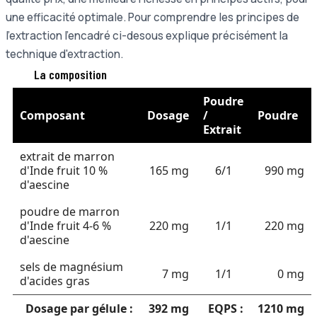
une efficacité optimale. Pour comprendre les principes de
l'extraction l'encadré ci-desous explique précisément la
technique d'extraction.
La composition
Poudre
Composant
Dosage
/
Poudre
Extrait
extrait de marron
d'Inde fruit 10 %
165 mg
6/1
990 mg
d'aescine
poudre de marron
d'Inde fruit 4-6 %
220 mg
1/1
220 mg
d'aescine
sels de magnésium
7 mg
1/1
0 mg
d'acides gras
Dosage par gélule :
392 mg
EQPS :
1210 mg