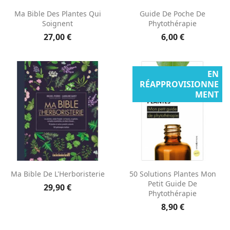
Ma Bible Des Plantes Qui
Guide De Poche De
Soignent
Phytothérapie
27,00 €
6,00 €
EN
RÉAPPROVISIONNE
MENT
Ma Bible De L'Herboristerie
50 Solutions Plantes Mon
Petit Guide De
29,90 €
Phytothérapie
8,90 €