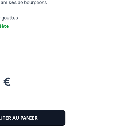
namisés
de bourgeons
e-gouttes
lète
1 €
UTER AU PANIER