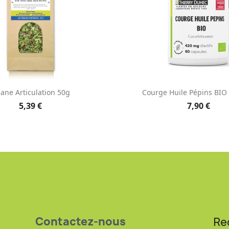
Aperçu rapide
Aperçu rapid


sane Articulation 50g
Courge Huile Pépins BIO
5,39 €
7,90 €
Contactez-nous
Re