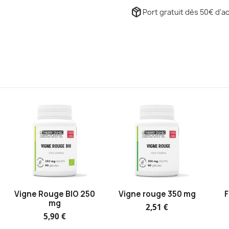
package_2
Port gratuit dès 50€ d'ac
Vigne Rouge BIO 250
Vigne rouge 350 mg
F
mg
2,51 €
5,90 €