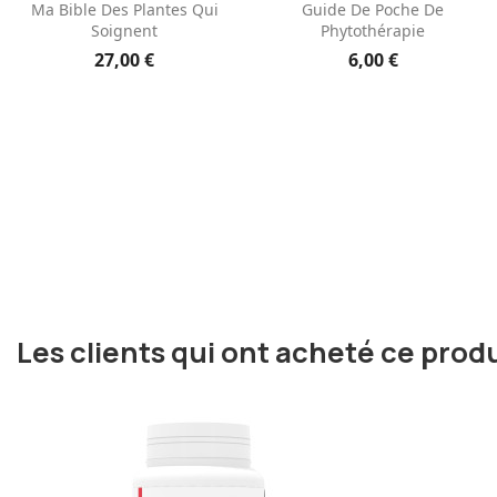
Aperçu rapide
Aperçu rapide


Ma Bible Des Plantes Qui
Guide De Poche De
Soignent
Phytothérapie
27,00 €
6,00 €
Les clients qui ont acheté ce prod