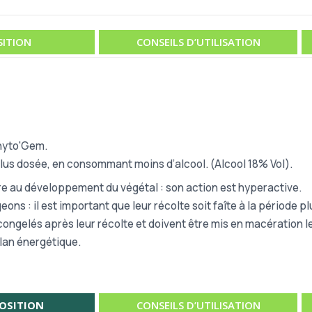
ITION
CONSEILS D’UTILISATION
Phyto'Gem.
us dosée, en consommant moins d’alcool. (Alcool 18% Vol).
re au développement du végétal : son action est hyperactive.
ns : il est important que leur récolte soit faîte à la période p
e congelés après leur récolte et doivent être mis en macération l
plan énergétique.
OSITION
CONSEILS D’UTILISATION