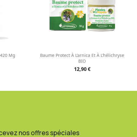
e
Aperçu rapide

 420 Mg
Baume Protect À L’arnica Et À L’hélichryse
BIO
12,90 €
cevez nos offres spéciales