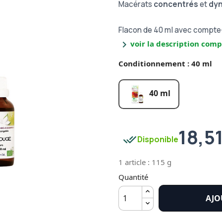
Macérats
concentrés
et
dy
Flacon de 40 ml avec compt
chevron_right
voir la description comp
Conditionnement : 40 ml
40 ml
18,5
done_all
Disponible
1 article : 115 g
Quantité
AJO