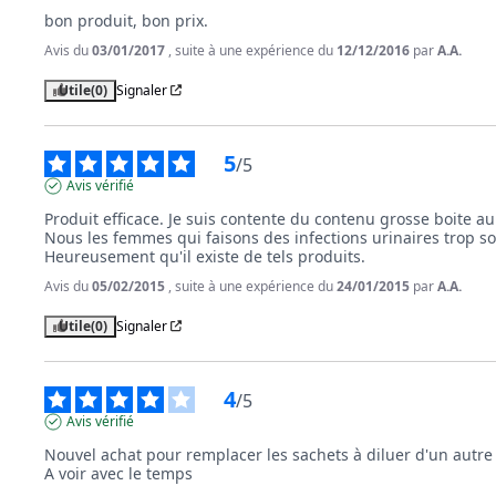
bon produit, bon prix.
Avis du
03/01/2017
, suite à une expérience du
12/12/2016
par
A.A.
Utile
(0)
Signaler
5
/
5
Avis vérifié
Produit efficace. Je suis contente du contenu grosse boite a
Nous les femmes qui faisons des infections urinaires trop so
Heureusement qu'il existe de tels produits.
Avis du
05/02/2015
, suite à une expérience du
24/01/2015
par
A.A.
Utile
(0)
Signaler
4
/
5
Avis vérifié
Nouvel achat pour remplacer les sachets à diluer d'un autre s
A voir avec le temps