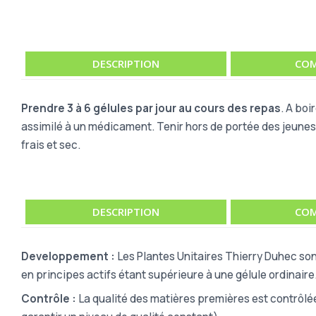
DESCRIPTION
COM
Prendre 3 à 6 gélules par jour au cours des repas
. A boi
assimilé à un médicament. Tenir hors de portée des jeunes 
frais et sec.
DESCRIPTION
COM
Developpement :
Les Plantes Unitaires Thierry Duhec son
en principes actifs étant supérieure à une gélule ordinaire
Contrôle :
La qualité des matières premières est contrôlé