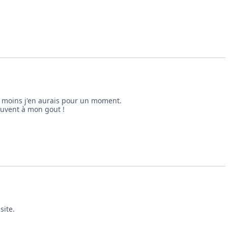
u moins j'en aurais pour un moment. 

uvent à mon gout ! 

ite.
