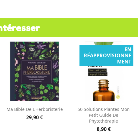
ntéresser
EN
RÉAPPROVISIONNE
MENT
Aperçu rapide
Aperçu rapide


Ma Bible De L'Herboristerie
50 Solutions Plantes Mon
Petit Guide De
29,90 €
Phytothérapie
8,90 €