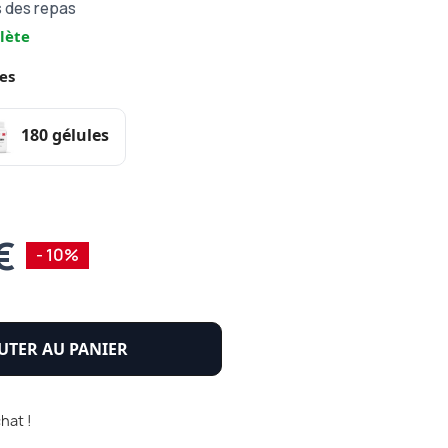
rs des repas
lète
es
180 gélules
€
- 10%
UTER AU PANIER
hat !