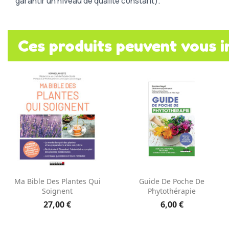
garantir un niveau de qualité constant).
Ces produits peuvent vous i
Aperçu rapide
Aperçu rapide


Ma Bible Des Plantes Qui
Guide De Poche De
Soignent
Phytothérapie
27,00 €
6,00 €