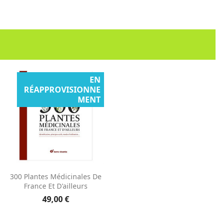
EN
RÉAPPROVISIONNE
MENT
Aperçu rapide

300 Plantes Médicinales De
France Et D'ailleurs
49,00 €