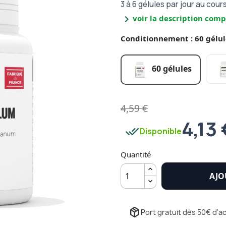
3 à 6 gélules par jour au cou
chevron_right
voir la description comp
Conditionnement : 60 gélul
60 gélules
4,59 €
4,13 
done_all
Disponible
Quantité
AJO
package_2
Port gratuit dès 50€ d'ac