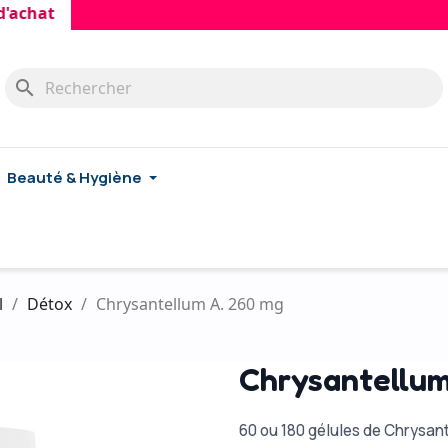
at
search
Beauté & Hygiène
l
Détox
Chrysantellum A. 260 mg
Chrysantellum
60 ou 180 gélules de Chrysan