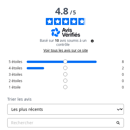
4.8
/
5
Basé sur
10
avis soumis à un
contrôle
Voir tous les avis sur ce site
5
étoiles
8
4
étoiles
2
3
étoiles
0
2
étoiles
0
1
étoile
0
Trier les avis