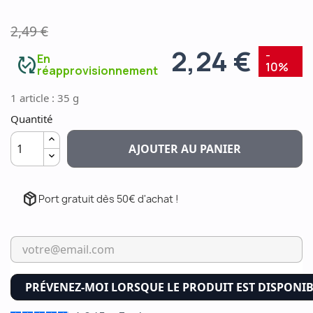
2,49 €
2,24 €
-
En
published_with_changes
10%
réapprovisionnement
1 article : 35 g
Quantité
AJOUTER AU PANIER
package_2
Port gratuit dès 50€ d'achat !
PRÉVENEZ-MOI LORSQUE LE PRODUIT EST DISPONI