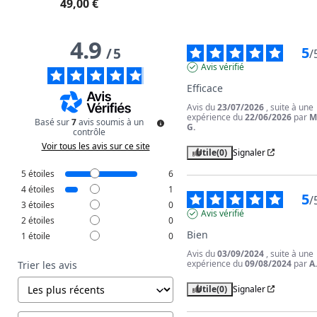
49,00 €
4.9
5
/
5
/
Avis vérifié
Efficace
Avis du
23/07/2026
, suite à une
expérience du
22/06/2026
par
M
Basé sur
7
avis soumis à un
G.
contrôle
Voir tous les avis sur ce site
Utile
(0)
Signaler
5
étoiles
6
4
étoiles
1
5
/
3
étoiles
0
Avis vérifié
2
étoiles
0
Bien
1
étoile
0
Avis du
03/09/2024
, suite à une
expérience du
09/08/2024
par
A
Trier les avis
Utile
(0)
Signaler