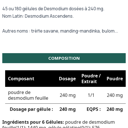
45 ou
180 gélules de Desmodium dosées à 240 mg.
Nom Latin: Desmodium Ascendens.
Autres noms : trèfle savane, manding-mandinka, bulom...
COMPOSITION
Poudre /
Composant
Dosage
Poudre
Extrait
poudre de
240 mg
1/1
240 mg
desmodium feuille
Dosage par gélule :
240 mg
EQPS :
240 mg
Ingrédients pour 6 Gélules:
poudre de desmodium
feuille(1/1): 1440 mg, gélule gélatine(0/1): 576 .