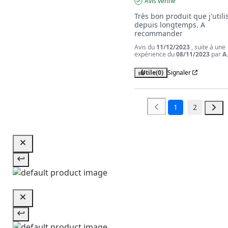
Avis vérifié
Très bon produit que j'utilis
depuis longtemps. A 
recommander
Avis du
11/12/2023
, suite à une
expérience du
08/11/2023
par
A
Utile
(0)
Signaler
1
2