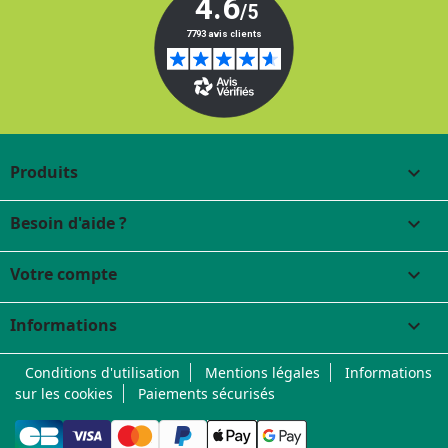
Produits

Besoin d'aide ?

Votre compte

Informations
keyboard_arrow_down
Conditions d'utilisation
Mentions légales
Informations
sur les cookies
Paiements sécurisés