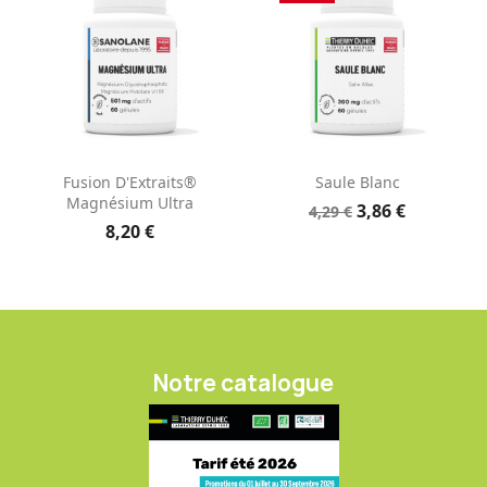
Fusion D'Extraits®
Saule Blanc
Magnésium Ultra
3,86 €
4,29 €
8,20 €
Notre catalogue