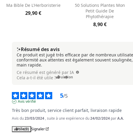
Aperçu rapide
Aperçu rapide


Ma Bible De L'Herboristerie
50 Solutions Plantes Mon
Petit Guide De
29,90 €
Phytothérapie
8,90 €
Résumé des avis
Ce produit est jugé très efficace par de nombreux utilisate
conformité aux attentes est également souvent soulignée
main rapide.
Ce résumé est généré par IA
Oui
Non
Cela a-t-il été utile ?
5
/
5
Avis vérifié
Très bon produit, service client parfait, livraison rapide
Avis du
23/03/2024
, suite à une expérience du
24/02/2024
par
A.A.
Utile
(0)
Signaler