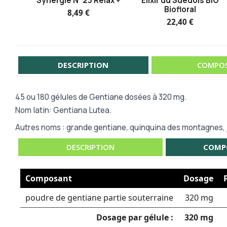
Synergie N°23 Relax +
Elixir du Suédois BIO
Biofloral
8,49 €
22,40 €
DESCRIPTION
COMPOS
45 ou
180 gélules de Gentiane dosées à 320 mg.
Nom latin: Gentiana Lutea.
Autres noms : grande gentiane, quinquina des montagnes, j
DESCRIPTION
COMP
Composant
Dosage
poudre de gentiane partie souterraine
320 mg
Dosage par gélule :
320 mg