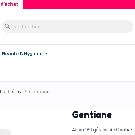
hat
search
Beauté & Hygiène
l
Détox
Gentiane
Gentiane
45 ou 180 gélules de Gentian