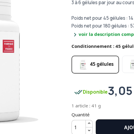
3 à 6 gélules par jour au cour
Poids net pour 45 gélules : 14
Poids net pour 180 gélules : 5
chevron_right
voir la description comp
Conditionnement : 45 gélul
45 gélules
3,05
done_all
Disponible
1 article : 41 g
Quantité
AJO