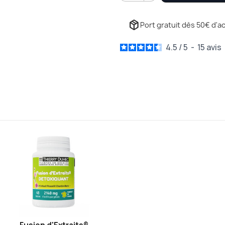
package_2
Port gratuit dès 50€ d'ac
4.5
/
5
-
15
avis