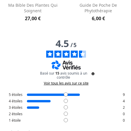
Aperçu rapide
Aperçu rapide


Ma Bible Des Plantes Qui
Guide De Poche De
Soignent
Phytothérapie
27,00 €
6,00 €
4.5
/
5
Basé sur
15
avis soumis à un
contrôle
Voir tous les avis sur ce site
5
étoiles
9
4
étoiles
4
3
étoiles
2
2
étoiles
0
1
étoile
0