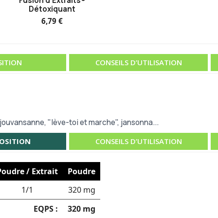
Fusion d'Extraits®
Détoxiquant
6,79 €
ITION
CONSEILS D’UTILISATION
ouvansanne, "lève-toi et marche", jansonna...
OSITION
CONSEILS D’UTILISATION
Poudre / Extrait
Poudre
1/1
320 mg
EQPS :
320 mg