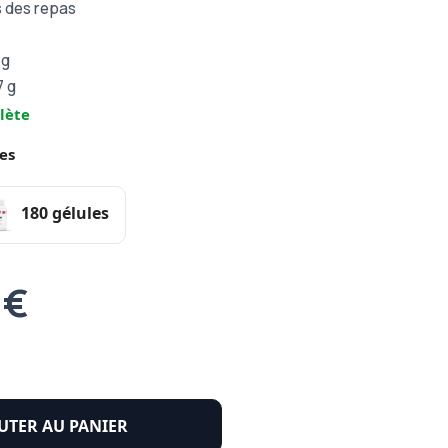
s des repas
 g
7 g
lète
es
180 gélules
 €
UTER AU PANIER