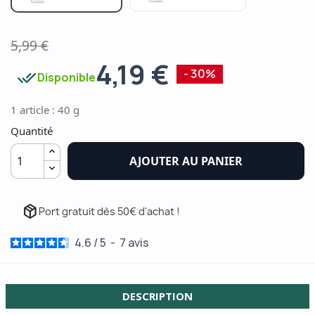
5,99 €
4,19 €
done_all
- 30%
Disponible
1 article : 40 g
Quantité
AJOUTER AU PANIER
package_2
Port gratuit dès 50€ d'achat !
4.6
/
5
-
7
avis
DESCRIPTION