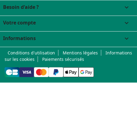
Besoin d'aide ?

Votre compte

Informations
keyboard_arrow_down
Conditions d'utilisation
Mentions légales
Informations
sur les cookies
Paiements sécurisés