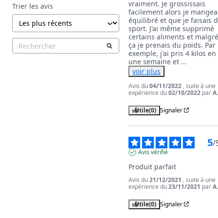
vraiment. Je grossissais 
Trier les avis
facilement alors je mangeai
équilibré et que je faisais d
sport. J'ai même supprimé 
certains aliments et malgré
ça je prenais du poids. Par 
exemple, j'ai pris 4 kilos en 
une semaine et 
...
voir plus
Avis du
04/11/2022
, suite à une
expérience du
02/10/2022
par
A
Utile
(0)
Signaler
5
/
Avis vérifié
Produit parfait
Avis du
21/12/2021
, suite à une
expérience du
23/11/2021
par
A
Utile
(0)
Signaler