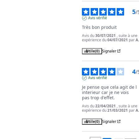
5
/
Avis vérifié
Très bon produit
Avis du
30/07/2021
, suite à une
expérience du
04/07/2021
par
A
Utile
(0)
Signaler
4
/
Avis vérifié
Je pense que cela agit de l 
interieur car je ne vois

pas trop d'effet.
Avis du
22/04/2021
, suite à une
expérience du
21/03/2021
par
A
Utile
(0)
Signaler