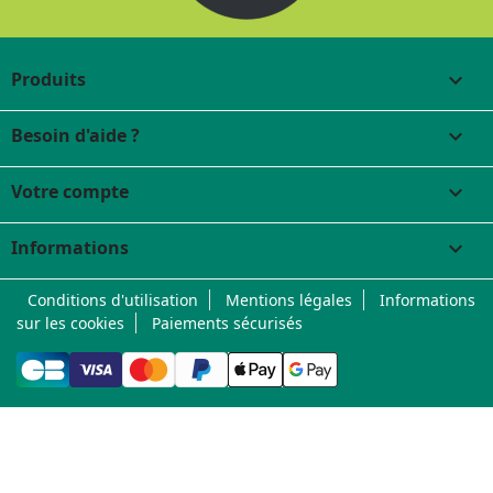
Produits

Besoin d'aide ?

Votre compte

Informations
keyboard_arrow_down
Conditions d'utilisation
Mentions légales
Informations
sur les cookies
Paiements sécurisés