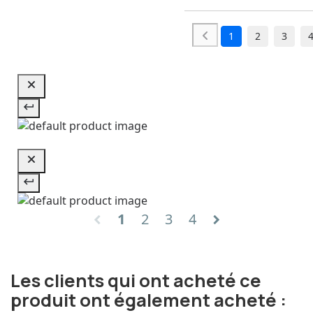
1
2
3
1
2
3
4
chevron_left
chevron_right
Les clients qui ont acheté ce
produit ont également acheté :