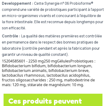
Developpement :
Cette Synergie n° 06 Probioforme®
comprend une variété de probiotiques participant à l'apport
en micro-organismes vivants et concourant à l'équilibre de
la flore intestinale. Elle est reconnue depuis longtemps pour
son efficacité.
Contrôle :
La qualité des matières premières est contrôlée
en permanence dans le respect des bonnes pratiques de
laboratoire (contrôle pendant et après la fabrication pour
garantir un niveau de qualité constant).
15
20458560
1 - 2
250 mg
250 mg
Gélules
Probiotiques :
Bifidobacterium bifidum, bifidobacterium longum,
bifidobacterium animalis, bifidobacterium breve,
lactobacilus rhamnosus, lactobacilus acidophilus,
fructos oligosaccharides : 250 mg, maltodextrine de
mais: 120 mg, stéarate de magnésium: 10 mg.
Ces produits peuvent