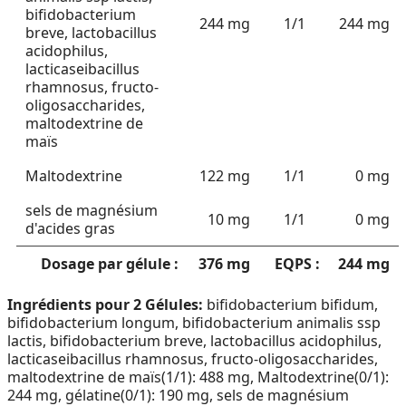
bifidobacterium
244 mg
1/1
244 mg
breve, lactobacillus
acidophilus,
lacticaseibacillus
rhamnosus, fructo-
oligosaccharides,
maltodextrine de
maïs
Maltodextrine
122 mg
1/1
0 mg
sels de magnésium
10 mg
1/1
0 mg
d'acides gras
Dosage par gélule :
376 mg
EQPS :
244 mg
Ingrédients pour 2 Gélules:
bifidobacterium bifidum,
bifidobacterium longum, bifidobacterium animalis ssp
lactis, bifidobacterium breve, lactobacillus acidophilus,
lacticaseibacillus rhamnosus, fructo-oligosaccharides,
maltodextrine de maïs(1/1): 488 mg, Maltodextrine(0/1):
244 mg, gélatine(0/1): 190 mg, sels de magnésium