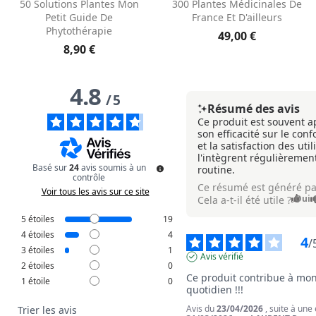
50 Solutions Plantes Mon
300 Plantes Médicinales De
Petit Guide De
France Et D'ailleurs
Phytothérapie
49,00 €
8,90 €
4.8
/
5
Résumé des avis
Ce produit est souvent a
son efficacité sur le conf
et la satisfaction des util
l'intègrent régulièremen
Basé sur
24
avis soumis à un
routine.
contrôle
Ce résumé est généré pa
Voir tous les avis sur ce site
Oui
Cela a-t-il été utile ?
5
étoiles
19
4
étoiles
4
4
/
3
étoiles
1
Avis vérifié
2
étoiles
0
Ce produit contribue à mon
1
étoile
0
quotidien !!!
Avis du
23/04/2026
, suite à une
Trier les avis