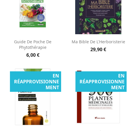
Guide De Poche De
Ma Bible De L'Herboristerie
Phytothérapie
29,90 €
6,00 €
EN
EN
RÉAPPROVISIONNE
RÉAPPROVISIONNE
MENT
MENT