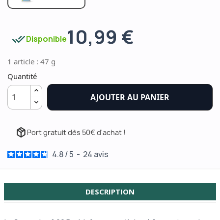
10,99 €
done_all
Disponible
1 article : 47 g
Quantité
AJOUTER AU PANIER
package_2
Port gratuit dès 50€ d'achat !
4.8
/
5
-
24
avis
DESCRIPTION