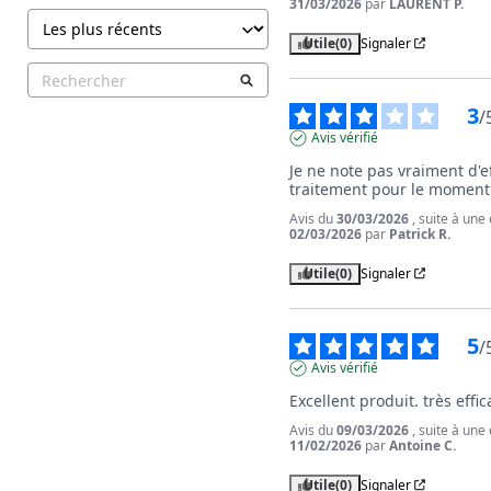
31/03/2026
par
LAURENT P.
Utile
(0)
Signaler
3
/
Avis vérifié
Je ne note pas vraiment d'ef
traitement pour le moment
Avis du
30/03/2026
, suite à une
02/03/2026
par
Patrick R.
Utile
(0)
Signaler
5
/
Avis vérifié
Excellent produit. très effic
Avis du
09/03/2026
, suite à une
11/02/2026
par
Antoine C.
Utile
(0)
Signaler