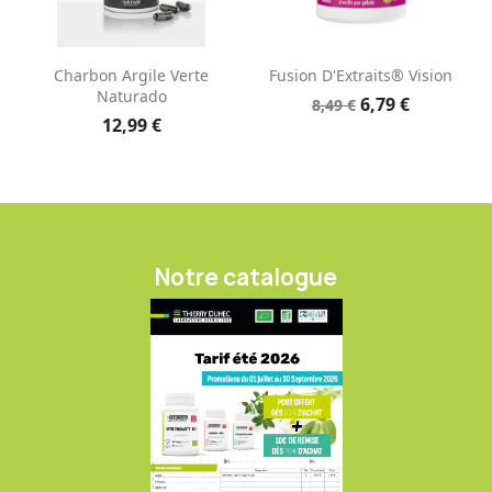
Charbon Argile Verte
Fusion D'Extraits® Vision
Naturado
6,79 €
8,49 €
12,99 €
Notre catalogue