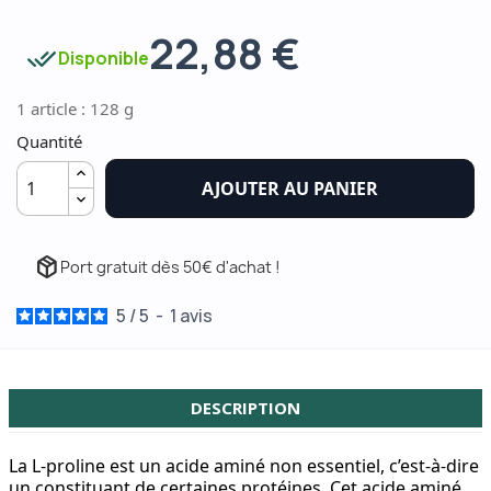
22,88 €
done_all
Disponible
1 article : 128 g
Quantité
AJOUTER AU PANIER
package_2
Port gratuit dès 50€ d'achat !
5
/
5
-
1
avis
DESCRIPTION
La L-proline est un acide aminé non essentiel, c’est-à-dire
un constituant de certaines protéines. Cet acide aminé