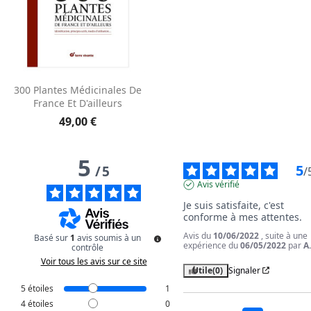
300 Plantes Médicinales De
France Et D'ailleurs
49,00 €
5
5
/
5
/
Avis vérifié
Je suis satisfaite, c'est 
conforme à mes attentes.
Avis du
10/06/2022
, suite à une
Basé sur
1
avis soumis à un
expérience du
06/05/2022
par
A
contrôle
Voir tous les avis sur ce site
Utile
(0)
Signaler
5
étoiles
1
4
étoiles
0