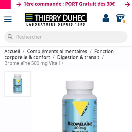
1ère commande : PORT Gratuit dès 30€
PO
arrow_forward
arrow_forward
0
search
Accueil
Compléments alimentaires
Fonction
corporelle & confort
Digestion & transit
Bromelaïne 500 mg Vitall +