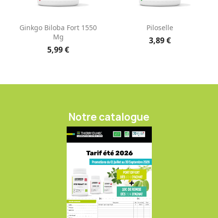
Ginkgo Biloba Fort 1550
Piloselle
Mg
3,89 €
5,99 €
Notre catalogue