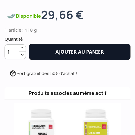
29,66 €
done_all
Disponible
1 article : 118 g
Quantité
AJOUTER AU PANIER
package_2
Port gratuit dès 50€ d'achat !
Produits associés au même actif