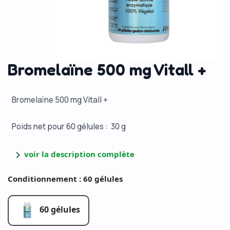
Bromelaïne 500 mg Vitall +
Bromelaïne 500 mg Vitall +
Poids net pour 60 gélules : 30 g
chevron_right
voir la description complète
Conditionnement : 60 gélules
60 gélules