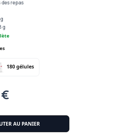
s des repas
 g
8 g
lète
es
180 gélules
 €
UTER AU PANIER