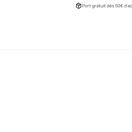
package_2
Port gratuit dès 50€ d'ac