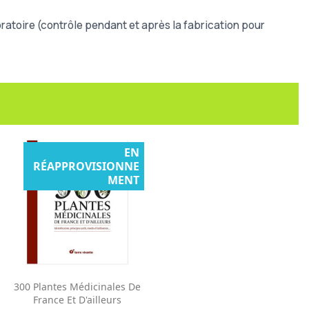
atoire (contrôle pendant et après la fabrication pour
EN
RÉAPPROVISIONNE
MENT
Aperçu rapide

300 Plantes Médicinales De
France Et D'ailleurs