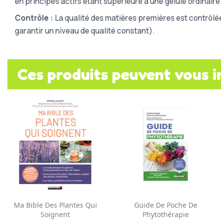
en principes actifs étant supérieure à une gélule ordinaire
Contrôle :
La qualité des matières premières est contrôlé
garantir un niveau de qualité constant).
Ces produits peuvent vous i
Aperçu rapide
Aperçu rapide


Ma Bible Des Plantes Qui
Guide De Poche De
Soignent
Phytothérapie