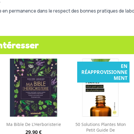
.
e en permanence dans le respect des bonnes pratiques de labor
ntéresser
EN
RÉAPPROVISIONNE
MENT
Aperçu rapide
Aperçu rapide


Ma Bible De L'Herboristerie
50 Solutions Plantes Mon
Petit Guide De
29,90 €