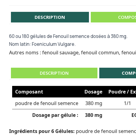
DESCRIPTION
COMPOS
60 ou
180 gélules de Fenouil semence dosées à 380 mg.
Nom latin: Foeniculum Vulgare.
Autres noms : fenouil sauvage, fenouil commun, fenouil o
DESCRIPTION
COMP
Composant
Dosage
Poudre / Ex
poudre de fenouil semence
380 mg
1/1
Dosage par gélule :
380 mg
E
Ingrédients pour 6 Gélules:
poudre de fenouil semence