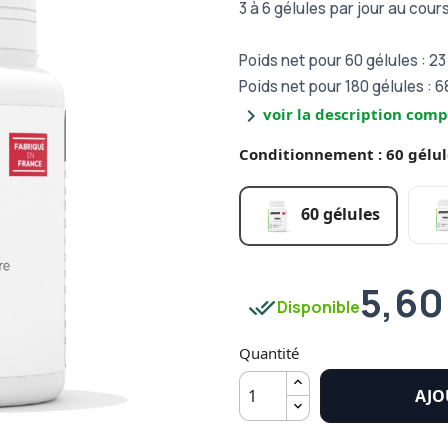
3 à 6 gélules par jour au cour
Poids net pour 60 gélules : 23
Poids net pour 180 gélules : 6
chevron_right
voir la description comp
Conditionnement : 60 gélul
60 gélules
5,60
done_all
Disponible
Quantité
AJO