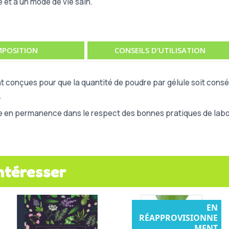
é et à un mode de vie sain.
POSITION
CONSEILS D’UTILISATION
t conçues pour que la quantité de poudre par gélule soit consé
.
e en permanence dans le respect des bonnes pratiques de labor
ntéresser
EN
RÉAPPROVISIONNE
MENT