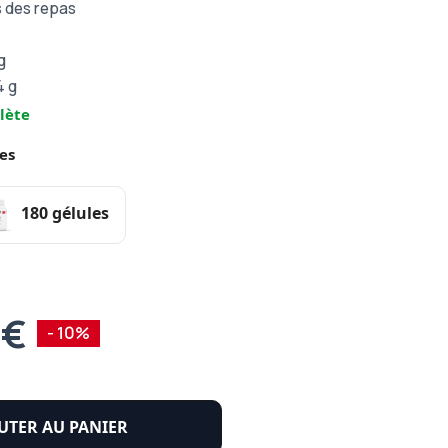
s des repas
 g
4 g
lète
es
180 gélules
 €
- 10%
UTER AU PANIER