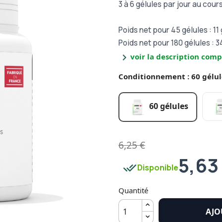
3 à 6 gélules par jour au cour
Poids net pour 45 gélules : 11
Poids net pour 180 gélules : 3
chevron_right
voir la description comp
Conditionnement : 60 gélul
60 gélules
6,25 €
5,63
done_all
Disponible
Quantité
AJO