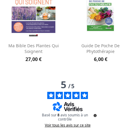
Aperçu rapide
Aperçu rapide


Ma Bible Des Plantes Qui
Guide De Poche De
Soignent
Phytothérapie
27,00 €
6,00 €
5
/
5
Basé sur
8
avis soumis à un
contrôle
Voir tous les avis sur ce site