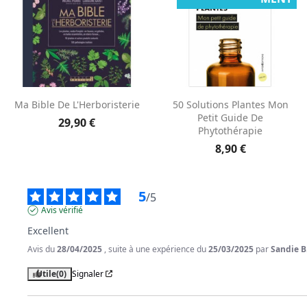
Aperçu rapide
Aperçu rapide


Ma Bible De L'Herboristerie
50 Solutions Plantes Mon
Petit Guide De
29,90 €
Phytothérapie
8,90 €
5
/
5
Avis vérifié
Excellent
Avis du
28/04/2025
, suite à une expérience du
25/03/2025
par
Sandie B
Utile
(0)
Signaler