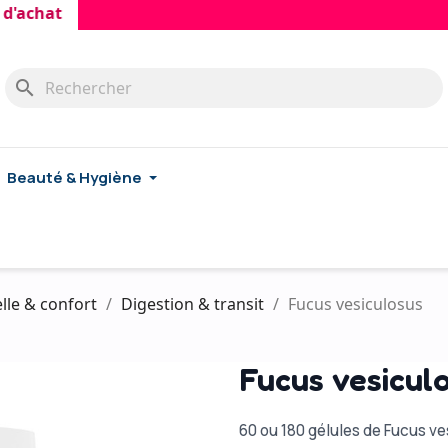
hat
search
Beauté & Hygiène
lle & confort
Digestion & transit
Fucus vesiculosus
Fucus vesicul
60 ou 180 gélules de Fucus v