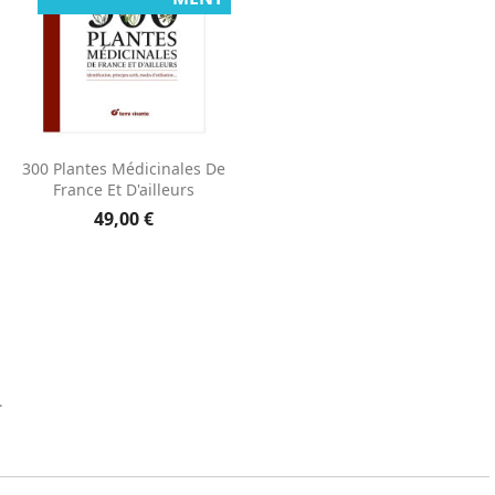
Aperçu rapide

300 Plantes Médicinales De
France Et D'ailleurs
49,00 €
.