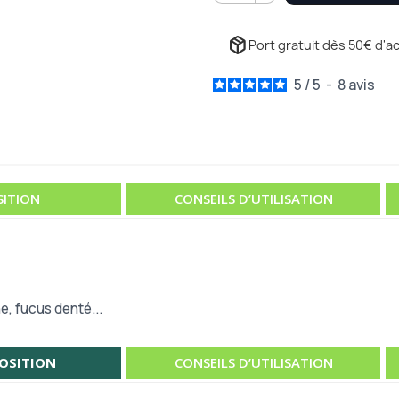
package_2
Port gratuit dès 50€ d'ac
5
/
5
-
8
avis
ITION
CONSEILS D’UTILISATION
e, fucus denté...
OSITION
CONSEILS D’UTILISATION