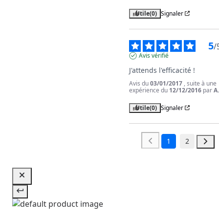
Utile
(0)
Signaler
5
/
Avis vérifié
J'attends l'efficacité !
Avis du
03/01/2017
, suite à une
expérience du
12/12/2016
par
A
Utile
(0)
Signaler
1
2