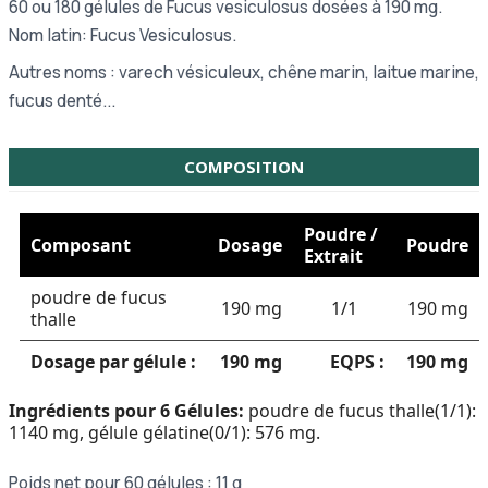
60 ou 180 gélules de Fucus vesiculosus dosées à 190 mg.
Nom latin: Fucus Vesiculosus.
Autres noms : varech vésiculeux, chêne marin, laitue marine,
fucus denté...
COMPOSITION
Poudre /
Composant
Dosage
Poudre
Extrait
poudre de fucus
190 mg
1/1
190 mg
thalle
Dosage par gélule :
190 mg
EQPS :
190 mg
Ingrédients pour 6 Gélules:
poudre de fucus thalle(1/1):
1140 mg, gélule gélatine(0/1): 576 mg.
Poids net pour 60 gélules : 11 g