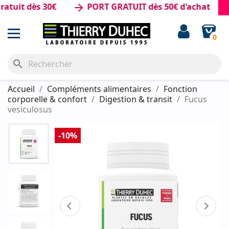
uit dès 30€
PORT GRATUIT dès 50€ d'achat
arrow_forward
0
search
Accueil
Compléments alimentaires
Fonction
corporelle & confort
Digestion & transit
Fucus
vesiculosus
-10%