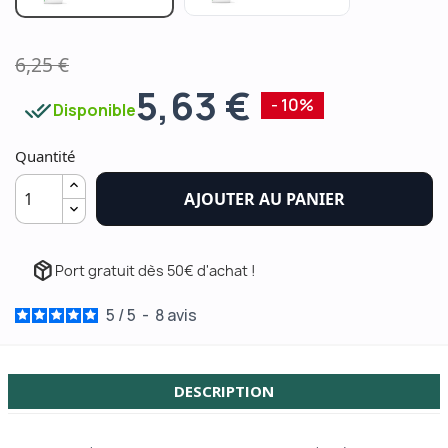
6,25 €
5,63 €
done_all
- 10%
Disponible
Quantité
AJOUTER AU PANIER
package_2
Port gratuit dès 50€ d'achat !
5
/
5
-
8
avis
DESCRIPTION