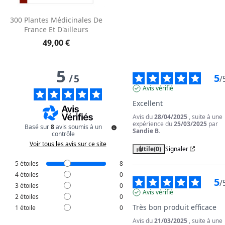
300 Plantes Médicinales De
France Et D'ailleurs
49,00 €
5
5
/
5
/
Avis vérifié
Excellent
Avis du
28/04/2025
, suite à une
expérience du
25/03/2025
par
Basé sur
8
avis soumis à un
Sandie B.
contrôle
Voir tous les avis sur ce site
Utile
(0)
Signaler
5
étoiles
8
4
étoiles
0
5
/
3
étoiles
0
Avis vérifié
2
étoiles
0
Très bon produit efficace
1
étoile
0
Avis du
21/03/2025
, suite à une