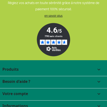
Réglez vos achats en toute sérénité grâce à notre système de
paiement 100% sécurisé.
en savoir plus
Produits

Besoin d'aide ?

Votre compte

Informations
keyboard_arrow_down