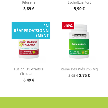
Piloselle
Escholtzia Fort
3,89 €
5,90 €
EN
-10%
RÉAPPROVISIONN
EMENT
Fusion D'Extraits®
Reine Des Prés 260 Mg
Circulation
2,75 €
3,05 €
8,49 €