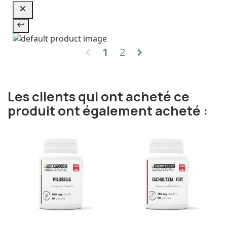
1
2
chevron_left
chevron_right
Les clients qui ont acheté ce
produit ont également acheté :