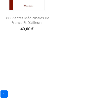
Aperçu rapide

300 Plantes Médicinales De
France Et D'ailleurs
49,00 €
1