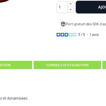
AJO
package_2
Port gratuit dès 50€ d'ac
3
/
5
-
1
avis
ITION
CONSEILS D’UTILISATION
es et dynamisées.