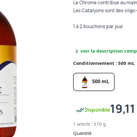
Le Chrome contribue au main
Les Catalyons sont des oligo
1 à 2 bouchons par jour
chevron_right
voir la description comp
Conditionnement : 500 mL
500 mL
19,11
done_all
Disponible
1 article : 570 g
Quantité