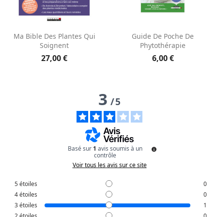
Aperçu rapide
Aperçu rapide


Ma Bible Des Plantes Qui
Guide De Poche De
Soignent
Phytothérapie
27,00 €
6,00 €
3
/
5
Basé sur
1
avis soumis à un
contrôle
Voir tous les avis sur ce site
5
étoiles
0
4
étoiles
0
3
étoiles
1
2
étoiles
0