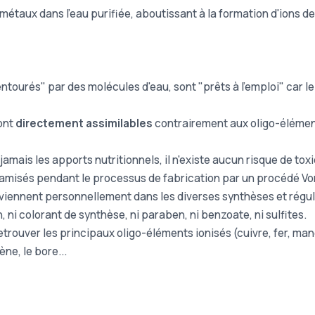
 métaux dans l'eau purifiée, aboutissant à la formation d'ions d
"entourés" par des molécules d'eau, sont "prêts à l'emploi" car 
sont
directement assimilables
contrairement aux oligo-élément
amais les apports nutritionnels, il n'existe aucun risque de toxi
namisés pendant le processus de fabrication par un procédé V
viennent personnellement dans les diverses synthèses et régula
, ni colorant de synthèse, ni paraben, ni benzoate, ni sulfites.
trouver les principaux oligo-éléments ionisés (cuivre, fer, man
e, le bore...