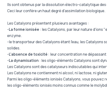
Ils sont obtenus par la dissolution électro-catalytique des
Ceci leur confère un haut degré d'assimilation biologique.
Les Catalyons présentent plusieurs avantages :
-
La forme ionisée
: les Catalyons, par leur nature d'ions 
enzyme.
-le transporteur des Catalyons étant l'eau, les Catalyons 
solides.
-
L'absence de toxicité
: leur concentration ne dépassant j
-
La dynamisation
: les oligo-éléments Catalyons sont dy
Les Catalyons sont des catalyseurs indiscutables qui inter
Les Catalyons ne contiennent ni alcool, ni lactose, ni gluten
Parmi les oligo-éléments ionisés Catalyons, vous pouvez re
les oligo-éléments ionisés moins connus comme le molybdèn