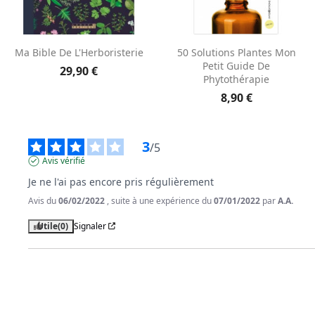
Aperçu rapide
Aperçu rapide


Ma Bible De L'Herboristerie
50 Solutions Plantes Mon
Petit Guide De
29,90 €
Phytothérapie
8,90 €
3
/
5
Avis vérifié
Je ne l'ai pas encore pris régulièrement
Avis du
06/02/2022
, suite à une expérience du
07/01/2022
par
A.A.
Utile
(0)
Signaler