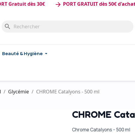
tuit dès 30€
PORT GRATUIT dès 50€ d'achat
arrow_forward
search
Beauté & Hygiène
l
Glycémie
CHROME Catalyons - 500 ml
CHROME Catal
Chrome Catalyons - 500 ml