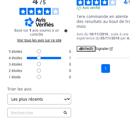
4
4
/
5
/
Avis vérifié
1ere commande en atente 
des resultats au bout de tro
mois
Basé sur
1
avis soumis à un
Avis du
18/11/2016
, suite à une
contrôle
expérience du
05/11/2016
par
A
Voir tous les avis sur ce site
Utile
(0)
Signaler
5
étoiles
0
4
étoiles
1
3
étoiles
0
1
2
étoiles
0
1
étoile
0
Trier les avis