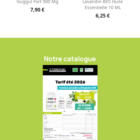
Guggul Fort 900 Mg
Lavandin BIO Huile
Essentielle 10 ML
7,90 €
6,25 €
Notre catalogue