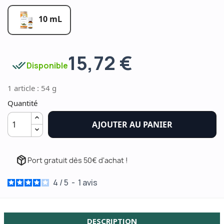
10 mL
15,72 €
done_all
Disponible
1 article : 54 g
Quantité
AJOUTER AU PANIER
package_2
Port gratuit dès 50€ d'achat !
4
/
5
-
1
avis
DESCRIPTION