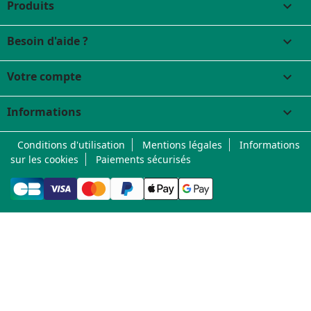
Produits

Besoin d'aide ?

Votre compte

Informations
keyboard_arrow_down
Conditions d'utilisation
Mentions légales
Informations
sur les cookies
Paiements sécurisés