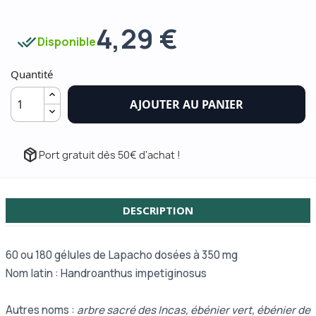
4,29 €
done_all
Disponible
Quantité
AJOUTER AU PANIER
package_2
Port gratuit dès 50€ d'achat !
DESCRIPTION
60 ou 180 gélules de Lapacho dosées à 350 mg
Nom latin : Handroanthus impetiginosus
Autres noms :
arbre sacré des Incas, ébénier vert, ébénier de