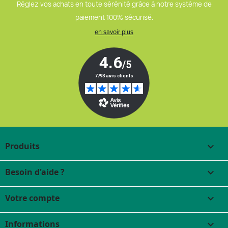
Réglez vos achats en toute sérénité grâce à notre système de
paiement 100% sécurisé.
en savoir plus
Produits

Besoin d'aide ?

Votre compte

Informations
keyboard_arrow_down