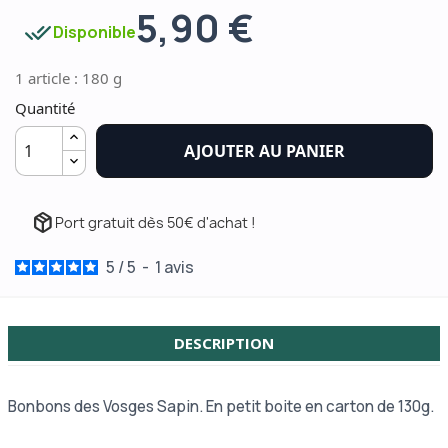
5,90 €
done_all
Disponible
1 article : 180 g
Quantité
AJOUTER AU PANIER
package_2
Port gratuit dès 50€ d'achat !
5
/
5
-
1
avis
DESCRIPTION
Bonbons des Vosges Sapin. En petit boite en carton de 130g.