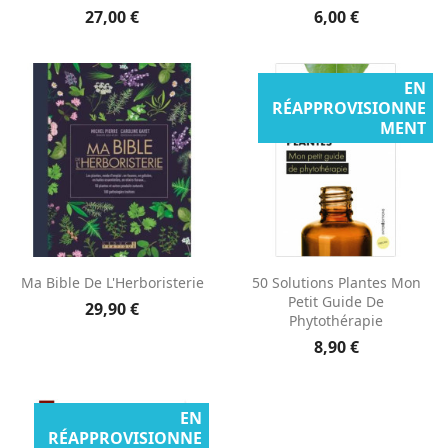
27,00 €
6,00 €
EN
RÉAPPROVISIONNE
MENT
Ma Bible De L'Herboristerie
50 Solutions Plantes Mon
Petit Guide De
29,90 €
Phytothérapie
8,90 €
EN
RÉAPPROVISIONNE