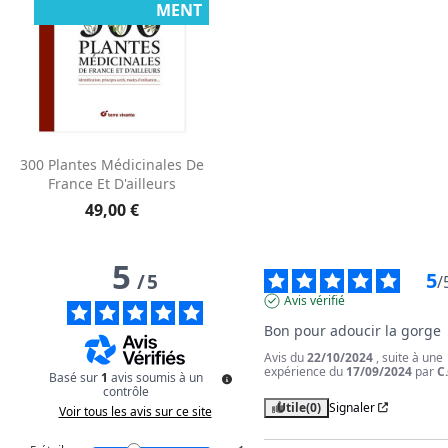
MENT
300 Plantes Médicinales De
France Et D'ailleurs
49,00 €
5
5
/
5
/
Avis vérifié
Bon pour adoucir la gorge
Avis du
22/10/2024
, suite à une
expérience du
17/09/2024
par
C
Basé sur
1
avis soumis à un
contrôle
Utile
(0)
Signaler
Voir tous les avis sur ce site