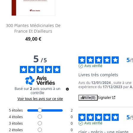
300 Plantes Médicinales De
France Et D'ailleurs
49,00 €
5
5
/
5
/
Avis vérifié
Livres très complets
Avis du
12/01/2024
, suite à une
expérience du
17/12/2023
par
A
Basé sur
2
avis soumis à un
contrôle
Utile
(0)
Signaler
Voir tous les avis sur ce site
5
étoiles
2
5
/
4
étoiles
0
Avis vérifié
3
étoiles
0
2
étoiles
0
clair - précis - une plante 