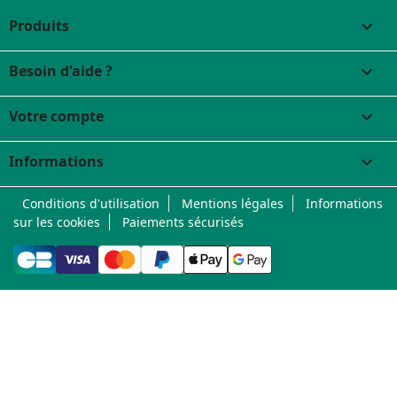
Produits

Besoin d'aide ?

Votre compte

Informations
keyboard_arrow_down
Conditions d'utilisation
Mentions légales
Informations
sur les cookies
Paiements sécurisés