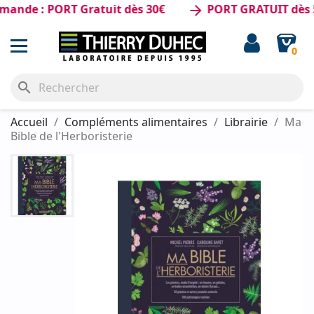
de : PORT Gratuit dès 30€
PORT GRATUIT dès 50€
arrow_forward
0
search
Accueil
Compléments alimentaires
Librairie
Ma
Bible de l'Herboristerie