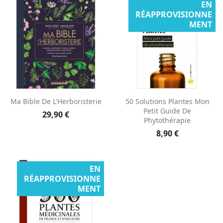
EN
RÉAPPROVISIONNE
MENT
Ma Bible De L'Herboristerie
50 Solutions Plantes Mon
Petit Guide De
29,90 €
Phytothérapie
8,90 €
EN
RÉAPPROVISIONNE
MENT