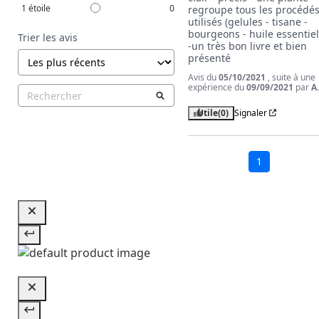
1
étoile
0
regroupe tous les procédés
utilisés (gelules - tisane - 
bourgeons - huile essentiell
Trier les avis
-un très bon livre et bien 
présenté
Avis du
05/10/2021
, suite à une
expérience du
09/09/2021
par
A
Utile
(0)
Signaler
1