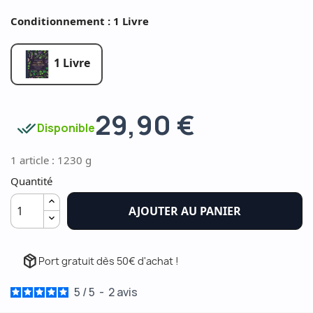
Conditionnement : 1 Livre
1 Livre
29,90 €
done_all
Disponible
1 article : 1230 g
Quantité
AJOUTER AU PANIER
package_2
Port gratuit dès 50€ d'achat !
5
/
5
-
2
avis