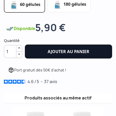
180 gélules
60 gélules
5,90 €
done_all
Disponible
Quantité
AJOUTER AU PANIER
package_2
Port gratuit dès 50€ d'achat !
4.6
/
5
-
37
avis
Produits associés au même actif