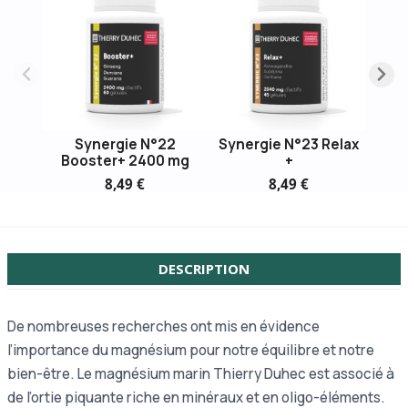
Synergie N°22
Synergie N°23 Relax
Fu
Booster+ 2400 mg
+
M
8,49 €
8,49 €
DESCRIPTION
De nombreuses recherches ont mis en évidence
l’importance du magnésium pour notre équilibre et notre
bien-être. Le magnésium marin Thierry Duhec est associé à
de l’ortie piquante riche en minéraux et en oligo-éléments.