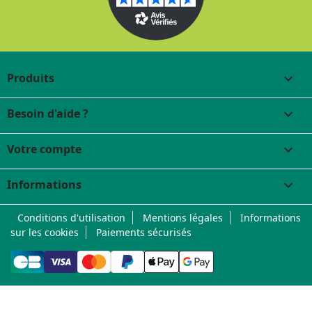
Produits

Besoin d'aide ?

Votre compte

Informations
keyboard_arrow_down
Conditions d'utilisation
Mentions légales
Informations
sur les cookies
Paiements sécurisés