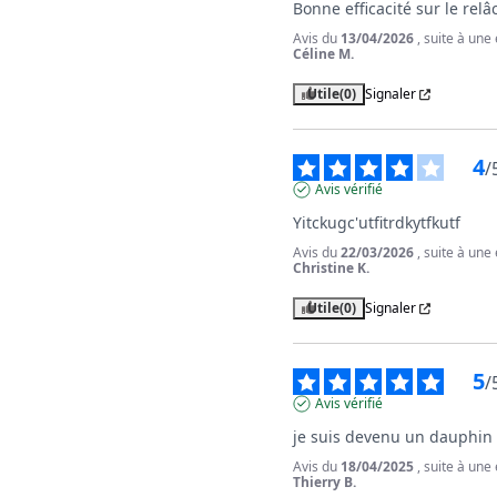
Bonne efficacité sur le re
Avis du
13/04/2026
, suite à un
Céline M.
Utile
(0)
Signaler
4
/
Avis vérifié
Yitckugc'utfitrdkytfkutf
Avis du
22/03/2026
, suite à un
Christine K.
Utile
(0)
Signaler
5
/
Avis vérifié
je suis devenu un dauphin
Avis du
18/04/2025
, suite à un
Thierry B.