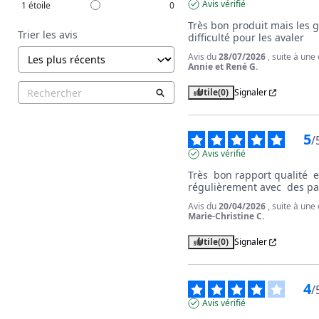
Avis vérifié
1
étoile
0
Très bon produit mais les g
Trier les avis
difficulté pour les avaler
Avis du
28/07/2026
, suite à un
Annie et René G.
Utile
(0)
Signaler
5
/
Avis vérifié
Très  bon rapport qualité  et p
régulièrement avec  des pa
Avis du
20/04/2026
, suite à un
Marie-Christine C.
Utile
(0)
Signaler
4
/
Avis vérifié