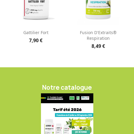
Gattilier Fort
Fusion D'Extraits®
Respiration
7,90 €
8,49 €
Notre catalogue