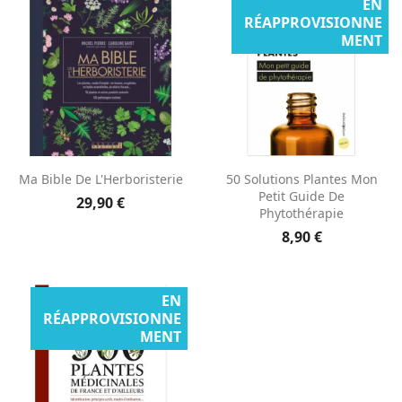
EN
RÉAPPROVISIONNE
MENT
Ma Bible De L'Herboristerie
50 Solutions Plantes Mon
Petit Guide De
29,90 €
Phytothérapie
8,90 €
EN
RÉAPPROVISIONNE
MENT