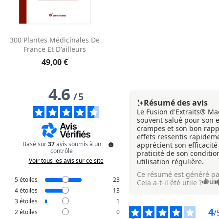
300 Plantes Médicinales De
France Et D'ailleurs
49,00 €
4.6
/
5
Résumé des avis
Le Fusion d'Extraits® M
souvent salué pour son ef
crampes et son bon rappo
effets ressentis rapideme
Basé sur
37
avis soumis à un
apprécient son efficacité 
contrôle
praticité de son condit
Voir tous les avis sur ce site
utilisation régulière.
Ce résumé est généré pa
5
étoiles
23
Oui
Cela a-t-il été utile ?
4
étoiles
13
3
étoiles
1
4
/
2
étoiles
0