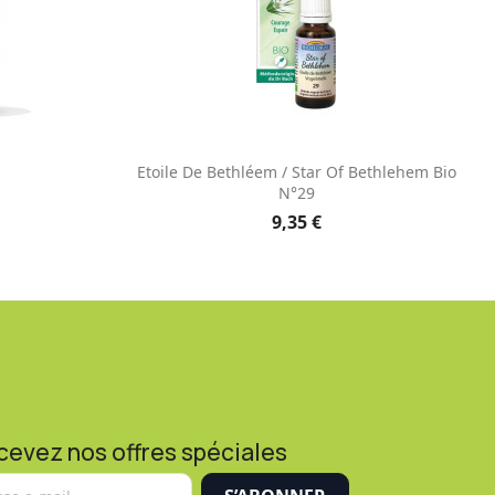
e
Aperçu rapide

Etoile De Bethléem / Star Of Bethlehem Bio
N°29
9,35 €
cevez nos offres spéciales