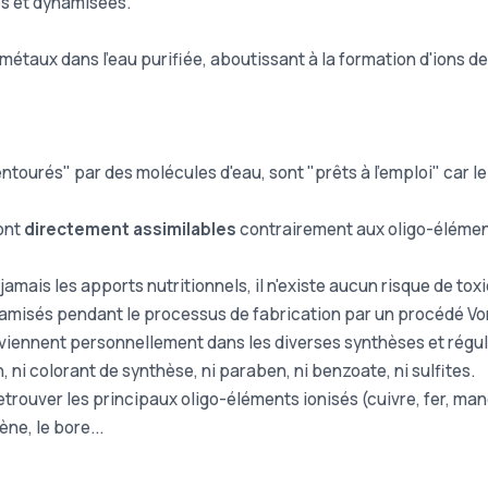
es et dynamisées.
 métaux dans l'eau purifiée, aboutissant à la formation d'ions d
"entourés" par des molécules d'eau, sont "prêts à l'emploi" car 
sont
directement assimilables
contrairement aux oligo-élément
amais les apports nutritionnels, il n'existe aucun risque de toxi
namisés pendant le processus de fabrication par un procédé V
viennent personnellement dans les diverses synthèses et régula
, ni colorant de synthèse, ni paraben, ni benzoate, ni sulfites.
trouver les principaux oligo-éléments ionisés (cuivre, fer, man
e, le bore...