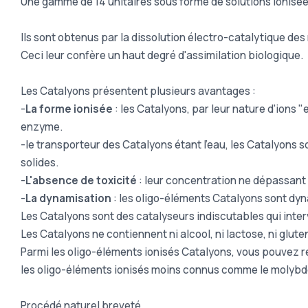
Une gamme de 14 unitaires sous forme de solutions ionisé
Ils sont obtenus par la dissolution électro-catalytique des
Ceci leur confère un haut degré d'assimilation biologique.
Les Catalyons présentent plusieurs avantages :
-
La forme ionisée
: les Catalyons, par leur nature d'ions 
enzyme.
-le transporteur des Catalyons étant l'eau, les Catalyons 
solides.
-
L'absence de toxicité
: leur concentration ne dépassant j
-
La dynamisation
: les oligo-éléments Catalyons sont dy
Les Catalyons sont des catalyseurs indiscutables qui inter
Les Catalyons ne contiennent ni alcool, ni lactose, ni gluten
Parmi les oligo-éléments ionisés Catalyons, vous pouvez re
les oligo-éléments ionisés moins connus comme le molybdèn
Procédé naturel breveté.