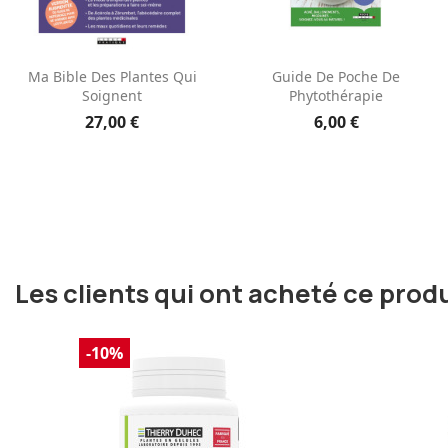
Aperçu rapide
Aperçu rapide


Ma Bible Des Plantes Qui
Guide De Poche De
Soignent
Phytothérapie
27,00 €
6,00 €
Les clients qui ont acheté ce prod
-10%