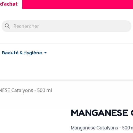
at
search
Beauté & Hygiène
SE Catalyons - 500 ml
MANGANESE Ca
Manganèse Catalyons - 500 