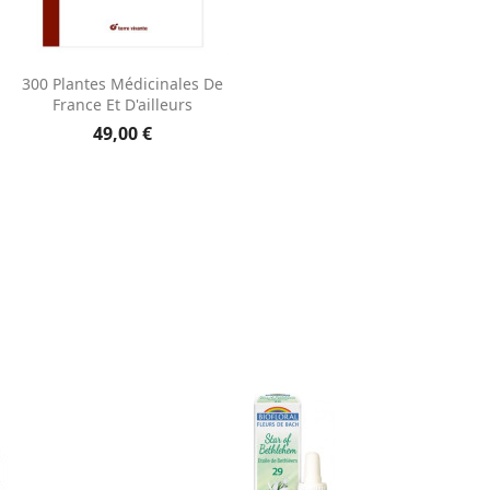
Aperçu rapide

300 Plantes Médicinales De
France Et D'ailleurs
49,00 €