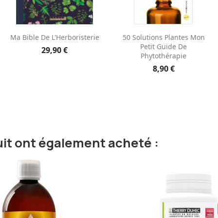
Aperçu rapide
Aperçu rapide


Ma Bible De L'Herboristerie
50 Solutions Plantes Mon
Petit Guide De
29,90 €
Phytothérapie
8,90 €
uit ont également acheté :