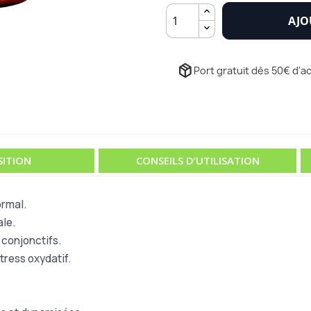
AJO
package_2
Port gratuit dès 50€ d'ac
ITION
CONSEILS D’UTILISATION
rmal.
le.
conjonctifs.
tress oxydatif.