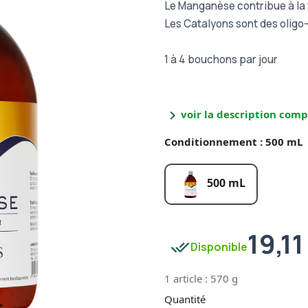
Le Manganèse contribue à la 
Les Catalyons sont des oligo
1 à 4 bouchons par jour
chevron_right
voir la description comp
Conditionnement : 500 mL
500 mL
19,11
done_all
Disponible
1 article : 570 g
Quantité