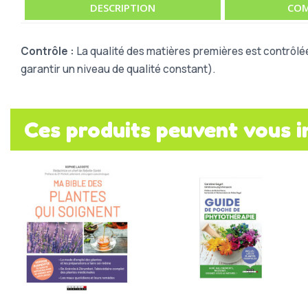
DESCRIPTION
COM
Contrôle :
La qualité des matières premières est contrôlé
garantir un niveau de qualité constant).
Ces produits peuvent vous i
Aperçu rapide
Aperçu rapide