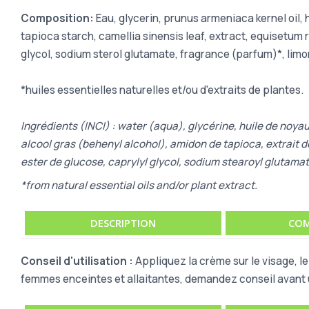
Composition:
Eau, glycerin, prunus armeniaca kernel oil, 
tapioca starch, camellia sinensis leaf, extract, equisetum
glycol, sodium sterol glutamate, fragrance (parfum)*, limonen
*huiles essentielles naturelles et/ou d'extraits de plantes.
Ingrédients (INCI) : water (aqua), glycérine, huile de noyau
alcool gras (behenyl alcohol), amidon de tapioca, extrait d
ester de glucose, caprylyl glycol, sodium stearoyl glutama
*from natural essential oils and/or plant extract.
DESCRIPTION
COM
Conseil d'utilisation :
Appliquez la crème sur le visage, le
femmes enceintes et allaitantes, demandez conseil avant u