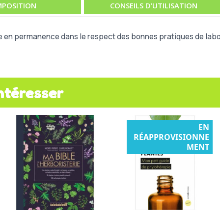
POSITION
CONSEILS D’UTILISATION
e en permanence dans le respect des bonnes pratiques de labor
ntéresser
EN
RÉAPPROVISIONNE
MENT
Aperçu rapide
Aperçu rapide