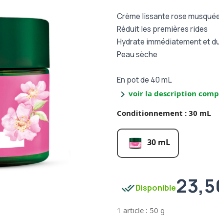
Crème lissante rose musquée
Réduit les premières rides
Hydrate immédiatement et d
Peau sèche
En pot de 40 mL
chevron_right
voir la description comp
Conditionnement : 30 mL
30 mL
23,5
done_all
Disponible
1 article : 50 g