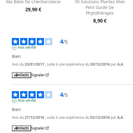


Ma Bible De L'Herboristerie
50 Solutions Plantes Mon
Petit Guide De
29,90 €
Phytothérapie
8,90 €
4
/
5
Avis vérifié
Bien
Avis du
23/01/2017
, suite à une expérience du
30/12/2016
par
A.A.
Utile
(0)
Signaler
4
/
5
Avis vérifié
Bien
Avis du
27/12/2016
, suite à une expérience du
02/12/2016
par
A.A.
Utile
(0)
Signaler