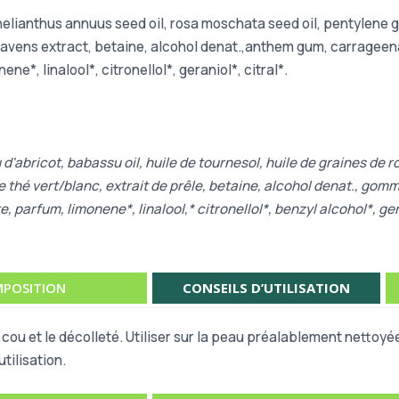
helianthus annuus seed oil, rosa moschata seed oil, pentylene g
 ravens extract, betaine, alcohol denat.,anthem gum, carrageena
e*, linalool*, citronellol*, geraniol*, citral*.
 d'abricot, babassu oil, huile de tournesol, huile de graines de 
e thé vert/blanc, extrait de prêle, betaine, alcohol denat., go
te, parfum,
limonene*, linalool,* citronellol*, benzyl alcohol*, ger
POSITION
CONSEILS D’UTILISATION
 cou et le décolleté. Utiliser sur la peau préalablement nettoyé
tilisation.