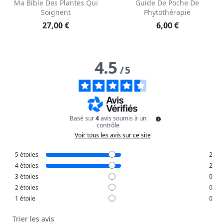


Ma Bible Des Plantes Qui
Guide De Poche De
Soignent
Phytothérapie
27,00 €
6,00 €
4.5
/
5
Basé sur
4
avis soumis à un
contrôle
Voir tous les avis sur ce site
5
étoiles
2
4
étoiles
2
3
étoiles
0
2
étoiles
0
1
étoile
0
Trier les avis