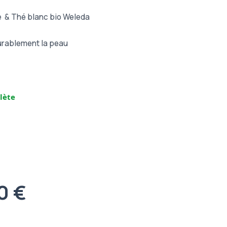
 & Thé blanc bio Weleda
urablement la peau
lète
0 €