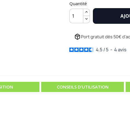
Quantité
AJO
package_2
Port gratuit dès 50€ d'ac
4.5
/
5
-
4
avis
ITION
CONSEILS D’UTILISATION