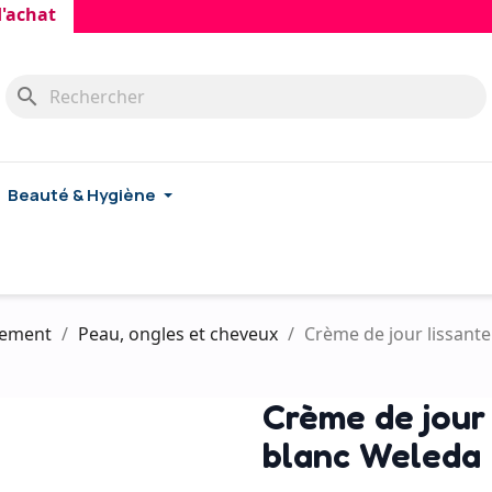
at
search
Beauté & Hygiène
ssement
Peau, ongles et cheveux
Crème de jour lissant
Crème de jour
blanc Weleda