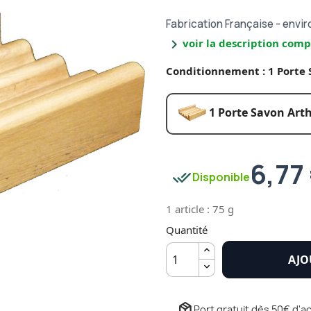
Fabrication Française - envir
chevron_right
voir la description comp
Conditionnement : 1 Porte 
1 Porte Savon Art
6,77
done_all
Disponible
1 article : 75 g
Quantité
AJO
package_2
Port gratuit dès 50€ d'ac