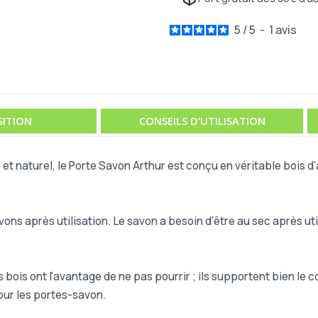
5
/
5
-
1
avis
ITION
CONSEILS D’UTILISATION
t naturel, le Porte Savon Arthur est conçu en véritable bois d'
vons après utilisation. Le savon a besoin d'être au sec après uti
bois ont l'avantage de ne pas pourrir ; ils supportent bien le con
 pour les portes-savon.