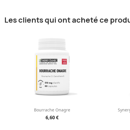
Les clients qui ont acheté ce prod
Aperçu rapide

Bourrache Onagre
Synerg
6,60 €