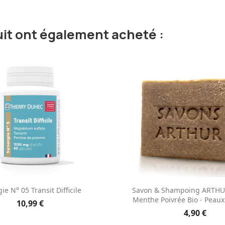
uit ont également acheté :
Aperçu rapide
Aperçu rapid


ie N° 05 Transit Difficile
Savon & Shampoing ARTHUR
Menthe Poivrée Bio - Peaux
10,99 €
4,90 €