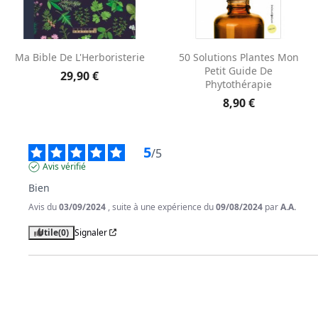
Aperçu rapide
Aperçu rapide


Ma Bible De L'Herboristerie
50 Solutions Plantes Mon
Petit Guide De
29,90 €
Phytothérapie
8,90 €
5
/
5
Avis vérifié
Bien
Avis du
03/09/2024
, suite à une expérience du
09/08/2024
par
A.A.
Utile
(0)
Signaler