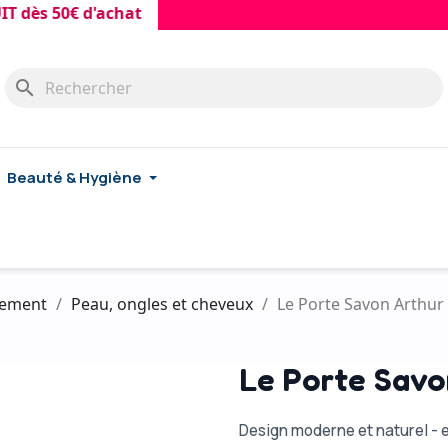
50€ d'achat
search
Beauté & Hygiène
ssement
Peau, ongles et cheveux
Le Porte Savon Arthur
Le Porte Savo
Design moderne et naturel - 