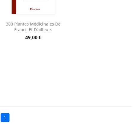
Aperçu rapide

300 Plantes Médicinales De
France Et D'ailleurs
49,00 €
1