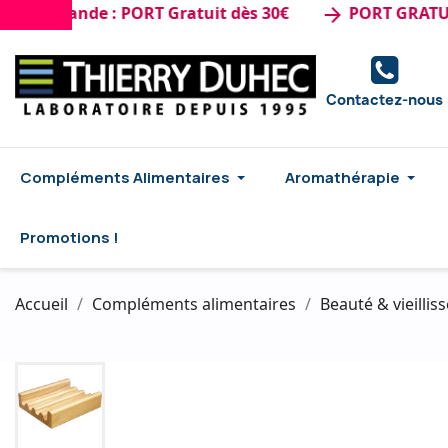
mande : PORT Gratuit dès 30€
PORT GRATUIT dès 
arrow_forward
Contactez-nous
Compléments Alimentaires
Aromathérapie
Promotions !
Accueil
Compléments alimentaires
Beauté & vieilli