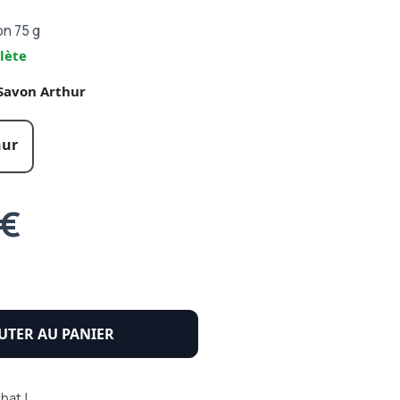
on 75 g
lète
Savon Arthur
hur
 €
UTER AU PANIER
hat !