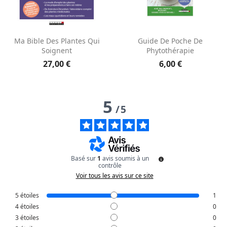
Aperçu rapide
Aperçu rapide


Ma Bible Des Plantes Qui
Guide De Poche De
Soignent
Phytothérapie
27,00 €
6,00 €
5
/
5
Basé sur
1
avis soumis à un
contrôle
Voir tous les avis sur ce site
5
étoiles
1
4
étoiles
0
3
étoiles
0