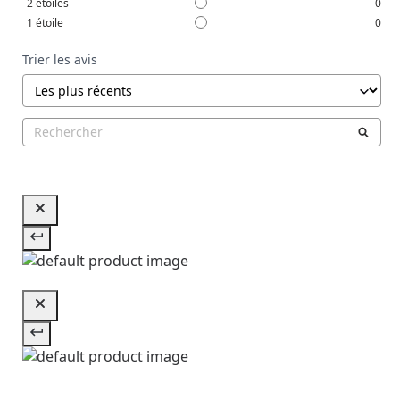
2
étoiles
0
1
étoile
0
Trier les avis