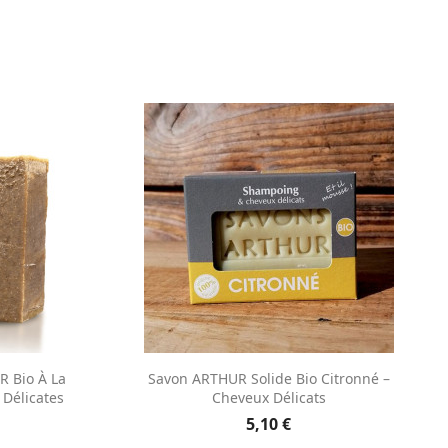
e
Aperçu rapide

 Bio À La
Savon ARTHUR Solide Bio Citronné –
 Délicates
Cheveux Délicats
5,10 €