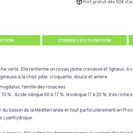
package_2
Port gratuit dès 50€ d'ac
ITION
CONSEILS D’UTILISATION
che verte. Elle renferme un noyau jaune crevassé et ligneux, 
ineuse à la chair pâle, croquante, douce et amère.
Amygdalus, famille des rosacées.
 % : Acide oléique 60 à 77 %, linoléique 17 à 20 %, très riche e
ur du bassin de la Méditerranée et tout particulièrement en Prov
de cyanhydrique.