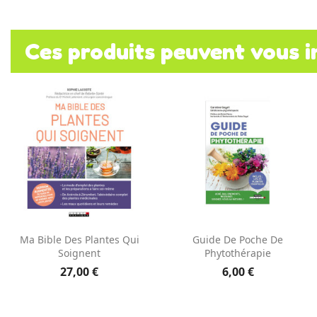
Ces produits peuvent vous i
Aperçu rapide
Aperçu rapide


Ma Bible Des Plantes Qui
Guide De Poche De
Soignent
Phytothérapie
27,00 €
6,00 €