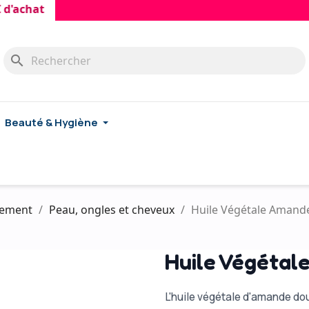
hat
search
Beauté & Hygiène
ssement
Peau, ongles et cheveux
Huile Végétale Amand
Huile Végétal
L'huile végétale d'amande do