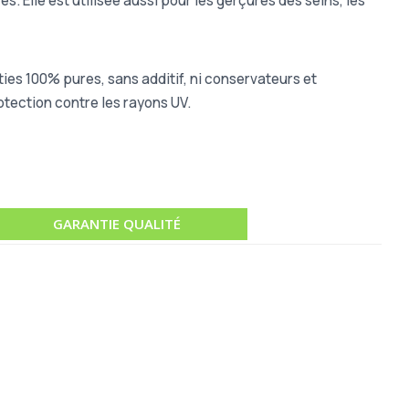
. Elle est utilisée aussi pour les gerçures des seins, les
ies 100% pures, sans additif, ni conservateurs et
otection contre les rayons UV.
GARANTIE QUALITÉ