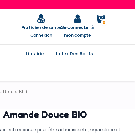
0
Praticien de santé
Se connecter à
Connexion
mon compte
Librairie
Index Des Actifs
e Douce BIO
e Amande Douce BIO
uce est reconnue pour être adoucissante, réparatrice et