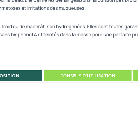
r la peau. Elle calme les démangeaisons, la cuisson des brûlures
dermatoses et irritations des muqueuses.
froid ou de macérât, non hydrogénées. Elles sont toutes garant
 sans bisphénol A et teintés dans la masse pour une parfaite pr
OSITION
CONSEILS D’UTILISATION