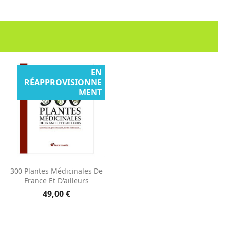
EN
RÉAPPROVISIONNE
MENT
Aperçu rapide

300 Plantes Médicinales De
France Et D'ailleurs
49,00 €