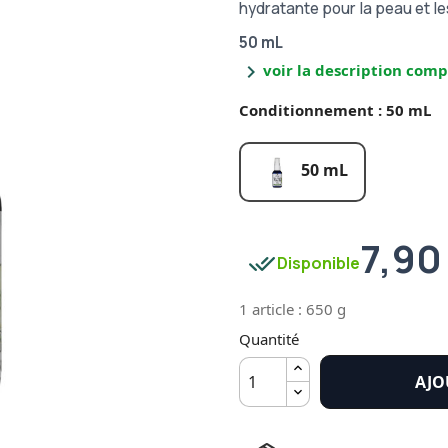
hydratante pour la peau et l
50 mL
chevron_right
voir la description comp
Conditionnement : 50 mL
50 mL
7,90
done_all
Disponible
1 article : 650 g
Quantité
AJO