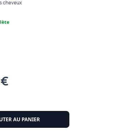
es cheveux
lète
 €
UTER AU PANIER