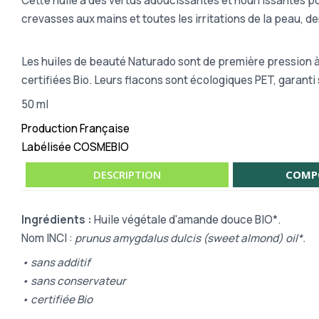
Cette huile a des vertus adoucissantes et nourrissantes pou
crevasses aux mains et toutes les irritations de la peau, 
Les huiles de beauté Naturado sont de première pression à 
certifiées Bio. Leurs flacons sont écologiques PET, garanti
50 ml
Production Française
Labélisée COSMEBIO
DESCRIPTION
COMP
Ingrédients :
Huile végétale d'amande douce BIO*.
Nom INCI :
prunus amygdalus dulcis (sweet almond) oil*.
• sans additif
• sans
conservateur
•
certifiée Bio