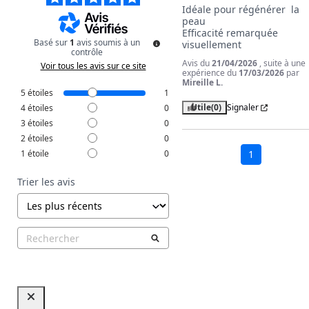
Idéale pour régénérer  la 
peau

Efficacité remarquée 
Basé sur
1
avis soumis à un
visuellement
contrôle
Avis du
21/04/2026
, suite à une
Voir tous les avis sur ce site
expérience du
17/03/2026
par
Mireille L.
5
étoiles
1
Utile
(0)
Signaler
4
étoiles
0
3
étoiles
0
2
étoiles
0
1
étoile
0
1
Trier les avis