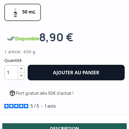
50 mL
8,90 €
done_all
Disponible
1 article : 650 g
Quantité
AJOUTER AU PANIER
package_2
Port gratuit dès 50€ d'achat !
5
/
5
-
1
avis
DESCRIPTION