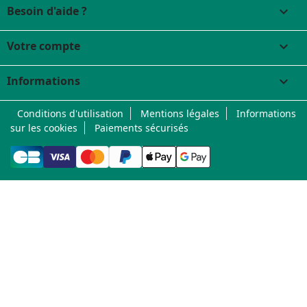
Besoin d'aide ?

Votre compte

Informations
keyboard_arrow_down
Conditions d'utilisation
Mentions légales
Informations
sur les cookies
Paiements sécurisés