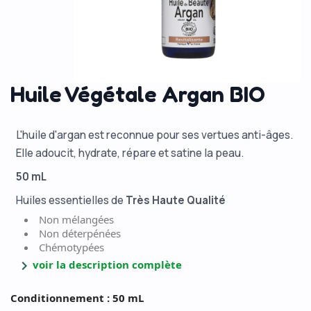
Huile Végétale Argan BIO
L'huile d'argan est reconnue pour ses vertues anti-âges.
Elle adoucit, hydrate, répare et satine la peau.
50 mL
Huiles essentielles de
Très Haute Qualité
Non mélangées
Non déterpénées
Chémotypées
chevron_right
voir la description complète
Conditionnement : 50 mL