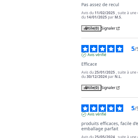
Pas assez de recul
Avis du
11/02/2025
, suite à une
du
14/01/2025
par
M.S.
Utile
(0)
Signaler
5
/
Avis vérifié
Efficace
Avis du
25/01/2025
, suite à une
du
30/12/2024
par
N.L.
Utile
(0)
Signaler
5
/
Avis vérifié
produits efficaces, facile d’
emballage parfait
Avis du
25/05/2024
, suite à une