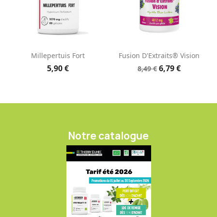
Millepertuis Fort
Fusion D'Extraits® Vision
5,90 €
6,79 €
8,49 €
Notre catalogue