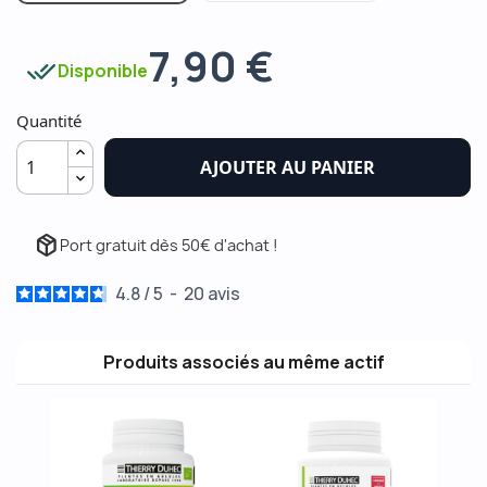
7,90 €
done_all
Disponible
Quantité
AJOUTER AU PANIER
package_2
Port gratuit dès 50€ d'achat !
4.8
/
5
-
20
avis
Produits associés au même actif