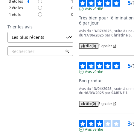
3
étoiles
1
5
/
2
étoiles
0
Avis vérifié
1
étoile
0
Très bien pour l’élimination 
6 par jour
Trier les avis
Avis du
13/07/2025
, suite à une
du
17/06/2025
par
Christine S.
Utile
(0)
Signaler
5
/
Avis vérifié
Bon produit
Avis du
13/04/2025
, suite à une
du
16/03/2025
par
SABINE I.
Utile
(0)
Signaler
3
/
Avis vérifié