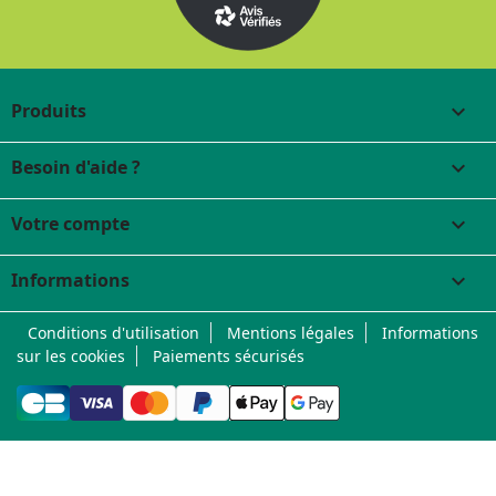
Produits

Besoin d'aide ?

Votre compte

Informations
keyboard_arrow_down
Conditions d'utilisation
Mentions légales
Informations
sur les cookies
Paiements sécurisés