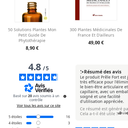
50 Solutions Plantes Mon
300 Plantes Médicinales De
Petit Guide De
France Et D'ailleurs
Phytothérapie
49,00 €
8,90 €
4.8
/
5
Résumé des avis
Le produit Prêle Fort est
très efficace pour l'élimi
le bien-être articulaire e
capillaire, avec un emba
Basé sur
20
avis soumis à un
soigné et une facilité
contrôle
d'utilisation appréciée.
Voir tous les avis sur ce site
Ce résumé est généré pa
Oui
Cela a-t-il été utile ?
5
étoiles
16
4
étoiles
3