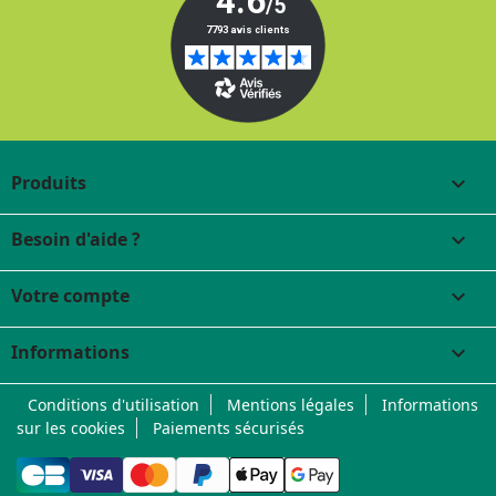
Produits

Besoin d'aide ?

Votre compte

Informations
keyboard_arrow_down
Conditions d'utilisation
Mentions légales
Informations
sur les cookies
Paiements sécurisés