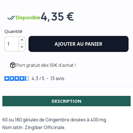
4,35 €
done_all
Disponible
Quantité
AJOUTER AU PANIER
package_2
Port gratuit dès 50€ d'achat !
4.3
/
5
-
13
avis
DESCRIPTION
60 ou
180 gélules de Gingembre dosées à 400 mg.
Nom latin: Zingiber Officinale.