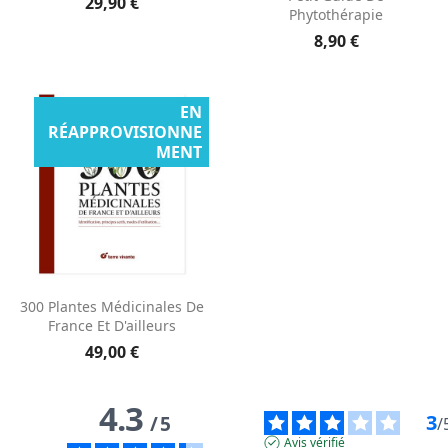
29,90 €
Phytothérapie
8,90 €
EN
RÉAPPROVISIONNE
MENT
300 Plantes Médicinales De
France Et D'ailleurs
49,00 €
4.3
3
/
5
/
Avis vérifié