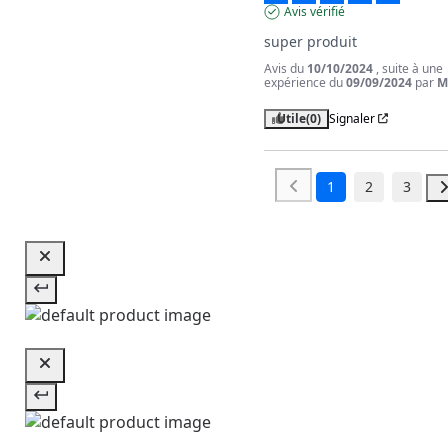
Avis vérifié
super produit
Avis du
10/10/2024
, suite à une
expérience du
09/09/2024
par
M
Utile
(0)
Signaler
1
2
3