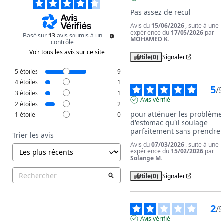
Pas assez de recul
Avis du
15/06/2026
, suite à une
expérience du
17/05/2026
par
Basé sur
13
avis soumis à un
MOHAMED K.
contrôle
Voir tous les avis sur ce site
Utile
(0)
Signaler
5
étoiles
9
4
étoiles
1
5
/
3
étoiles
1
Avis vérifié
2
étoiles
2
pour atténuer les problème
1
étoile
0
d'estomac qu'il soulage 
parfaitement sans prendre
Trier les avis
Avis du
07/03/2026
, suite à une
expérience du
15/02/2026
par
Solange M.
Utile
(0)
Signaler
2
/
Avis vérifié