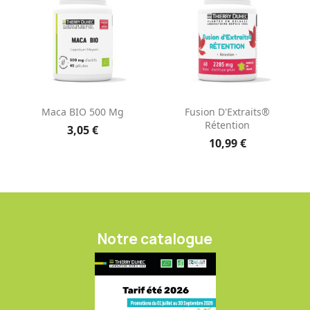
Maca BIO 500 Mg
Fusion D'Extraits®
Rétention
3,05 €
10,99 €
Notre catalogue