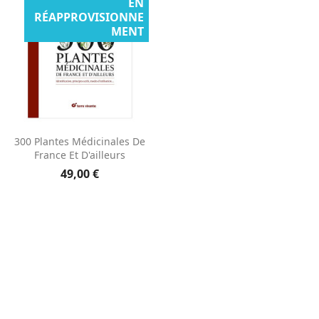
EN
RÉAPPROVISIONNE
MENT
Aperçu rapide

300 Plantes Médicinales De
France Et D'ailleurs
49,00 €