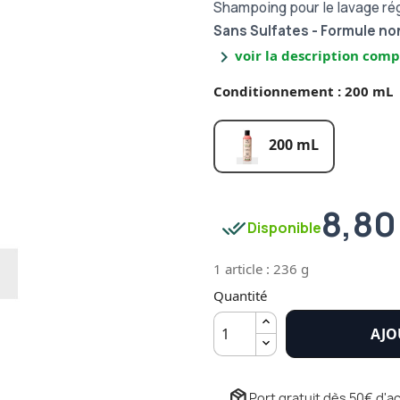
Shampoing pour le lavage rég
Sans Sulfates - Formule non
chevron_right
voir la description comp
Conditionnement : 200 mL
200 mL
8,80
done_all
Disponible
1 article : 236 g
Quantité
AJO
package_2
Port gratuit dès 50€ d'ac