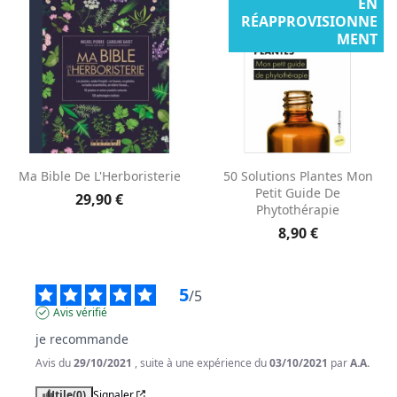
EN
RÉAPPROVISIONNE
MENT
Aperçu rapide
Aperçu rapide


Ma Bible De L'Herboristerie
50 Solutions Plantes Mon
Petit Guide De
29,90 €
Phytothérapie
8,90 €
5
/
5
Avis vérifié
je recommande
Avis du
29/10/2021
, suite à une expérience du
03/10/2021
par
A.A.
Utile
(0)
Signaler