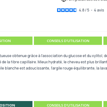
4.8
/
5
-
4
avis
ITION
CONSEILS D’UTILISATION
nctueuse obtenue
grâce à
l’association du glucose et du xylitol, d
 de la fibre capillaire. Mieux hydraté, le
cheveu est plus brillant,
rgile blanche est adoucissante, l'argile rouge équilibrante, la la
OSITION
CONSEILS D’UTILISATION