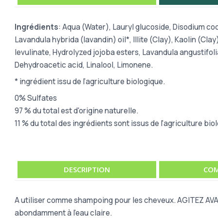
Ingrédients
: Aqua (Water), Lauryl glucoside, Disodium 
Lavandula hybrida (lavandin) oil*, Illite (Clay), Kaolin (C
levulinate, Hydrolyzed jojoba esters, Lavandula angustifoli
Dehydroacetic acid, Linalool, Limonene.
*
ingrédient issu de l’agriculture biologique.
0% Sulfates
97 % du total est d'origine naturelle.
11 % du total des ingrédients sont issus de l'agriculture bio
DESCRIPTION
COM
A utiliser comme shampoing pour les cheveux.
AGITEZ AV
abondamment à l’eau
claire.