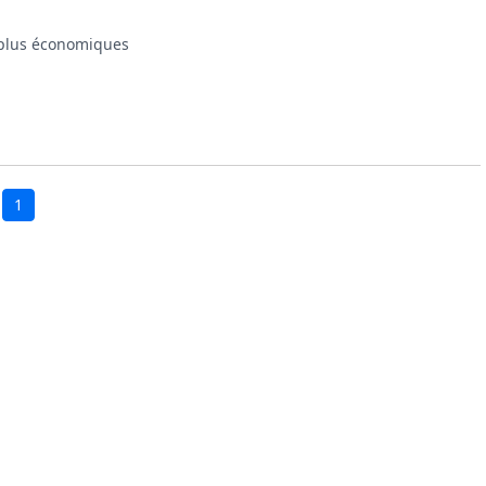
 plus économiques

1