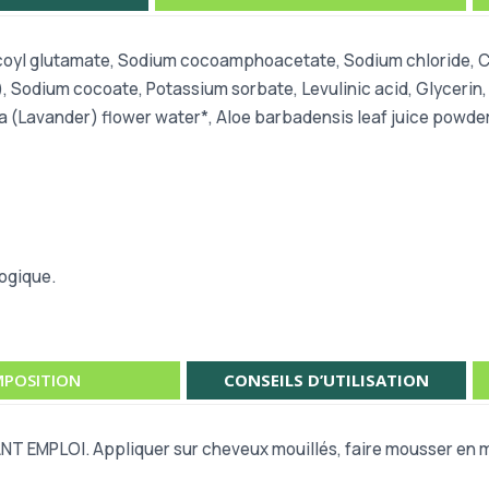
cocoyl glutamate, Sodium cocoamphoacetate, Sodium chloride, C
lay), Sodium cocoate, Potassium sorbate, Levulinic acid, Glyceri
a (Lavander) flower water*, Aloe barbadensis leaf juice powder*,
logique.
POSITION
CONSEILS D’UTILISATION
ANT EMPLOI
. Appliquer sur cheveux mouillés, faire mousser en 