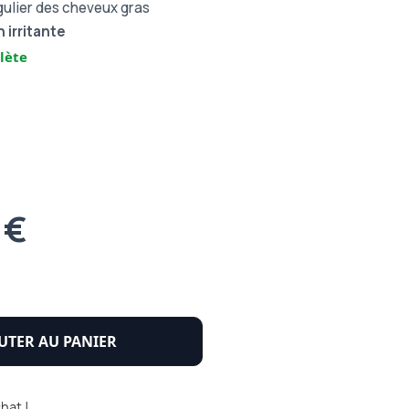
ulier des cheveux gras
 irritante
lète
 €
UTER AU PANIER
hat !