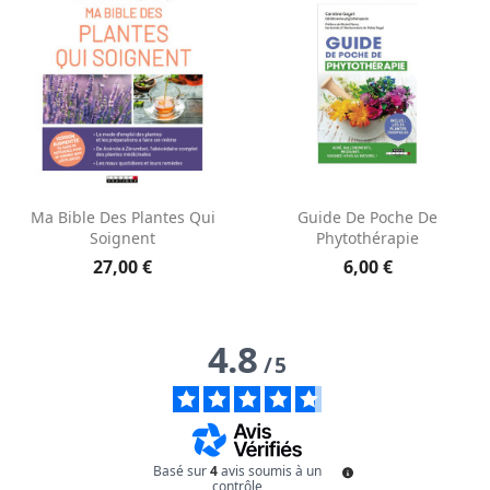
Aperçu rapide
Aperçu rapide


Ma Bible Des Plantes Qui
Guide De Poche De
Soignent
Phytothérapie
27,00 €
6,00 €
4.8
/
5
Basé sur
4
avis soumis à un
contrôle