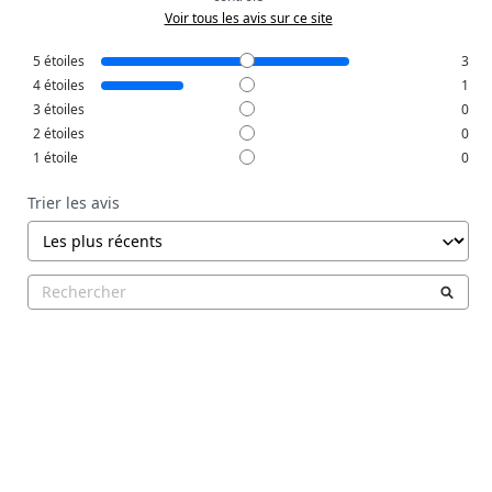
Voir tous les avis sur ce site
5
étoiles
3
4
étoiles
1
3
étoiles
0
2
étoiles
0
1
étoile
0
Trier les avis