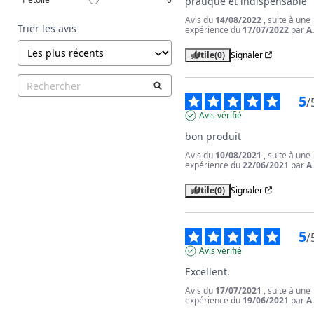
pratique et indispensable
Avis du
14/08/2022
, suite à une
Trier les avis
expérience du
17/07/2022
par
A
Utile
(0)
Signaler
5
/
Avis vérifié
bon produit
Avis du
10/08/2021
, suite à une
expérience du
22/06/2021
par
A
Utile
(0)
Signaler
5
/
Avis vérifié
Excellent.
Avis du
17/07/2021
, suite à une
expérience du
19/06/2021
par
A