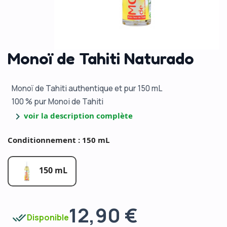
Monoï de Tahiti Naturado
Monoï de Tahiti authentique et pur 150 mL
100 % pur Monoi de Tahiti
chevron_right
voir la description complète
Conditionnement : 150 mL
150 mL
12,90 €
done_all
Disponible