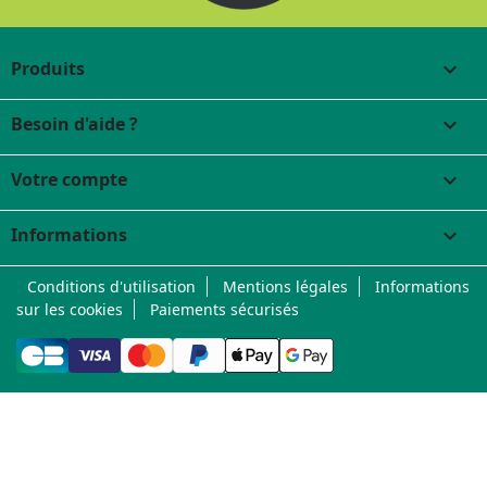
Produits

Besoin d'aide ?

Votre compte

Informations
keyboard_arrow_down
Conditions d'utilisation
Mentions légales
Informations
sur les cookies
Paiements sécurisés