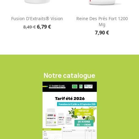
Fusion D'Extraits® Vision
Reine Des Prés Fort 1200
Mg
6,79 €
8,49 €
7,90 €
Notre catalogue