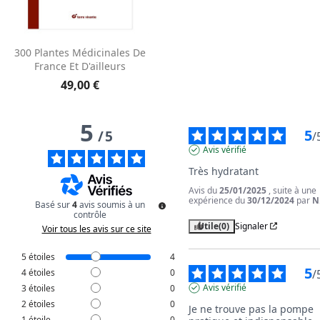
300 Plantes Médicinales De
France Et D'ailleurs
49,00 €
5
5
/
5
/
Avis vérifié
Très hydratant
Avis du
25/01/2025
, suite à une
expérience du
30/12/2024
par
N
Basé sur
4
avis soumis à un
contrôle
Utile
(0)
Signaler
Voir tous les avis sur ce site
5
étoiles
4
5
/
4
étoiles
0
Avis vérifié
3
étoiles
0
2
étoiles
0
Je ne trouve pas la pompe 
1
étoile
0