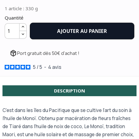
1 article : 330 g
Quantité
AJOUTER AU PANIER
package_2
Port gratuit dès 50€ d'achat !
5
/
5
-
4
avis
DESCRIPTION
C’est dans les îles du Pacifique que se cultive l’art du soin à
l’huile de Monoï. Obtenu par macération de fleurs fraîches
de Tiaré dans l’huile de noix de coco, Le Monoï, tradition
Maori, est une huile solaire et de massage de premier choix,