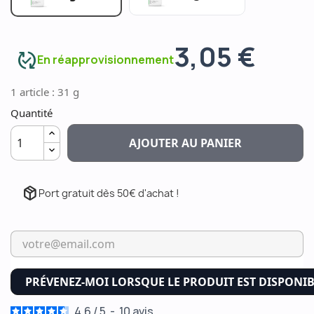
3,05 €
published_with_changes
En réapprovisionnement
1 article : 31 g
Quantité
AJOUTER AU PANIER
package_2
Port gratuit dès 50€ d'achat !
PRÉVENEZ-MOI LORSQUE LE PRODUIT EST DISPONI
4.6
/
5
-
10
avis