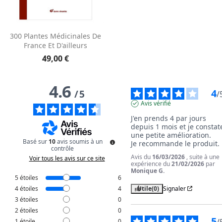
300 Plantes Médicinales De
France Et D'ailleurs
49,00 €
4.6
4
/
5
/
Avis vérifié
J'en prends 4 par jours 
depuis 1 mois et je constate
une petite amélioration.

Basé sur
10
avis soumis à un
Je recommande le produit.
contrôle
Avis du
16/03/2026
, suite à une
Voir tous les avis sur ce site
expérience du
21/02/2026
par
Monique G.
5
étoiles
6
Utile
(0)
Signaler
4
étoiles
4
3
étoiles
0
2
étoiles
0
5
/
1
étoile
0