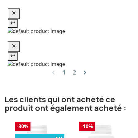
1
2
chevron_left
chevron_right
Les clients qui ont acheté ce
produit ont également acheté :
-30%
-10%