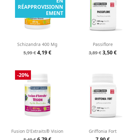
EN
RÉAPPROVISIONN
EMENT
Schizandra 400 Mg
Passiflore
4,19 €
3,50 €
5,99 €
3,89 €
-20%
Fusion D'Extraits® Vision
Griffonia Fort
6,79 €
7,90 €
8,49 €