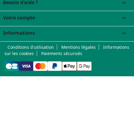
Besoin d'aide ?

Votre compte

Informations
keyboard_arrow_down
Conditions d'utilisation
Mentions légales
Informations
sur les cookies
Paiements sécurisés