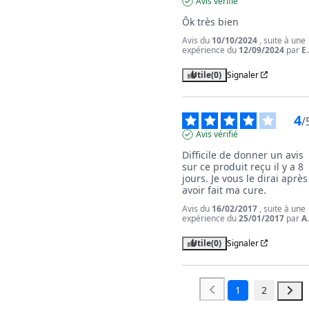
Avis vérifié
Ôk très bien
Avis du
10/10/2024
, suite à une
expérience du
12/09/2024
par
E.
Utile
(0)
Signaler
4
/
Avis vérifié
Difficile de donner un avis 
sur ce produit reçu il y a 8 
jours. Je vous le dirai après 
avoir fait ma cure.
Avis du
16/02/2017
, suite à une
expérience du
25/01/2017
par
A
Utile
(0)
Signaler
1
2