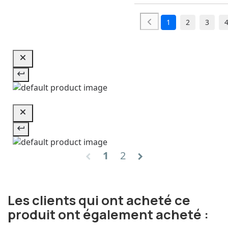
1
2
3
1
2
chevron_left
chevron_right
Les clients qui ont acheté ce
produit ont également acheté :