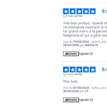
5
/
Avis vérifié
Très bon produit. Qualité et e
recommande vivement le la
Un grand merci à la personn
téléphone et qui a géré m
Avis du
19/05/2026
, suite à une
28/04/2026
par
NADIA M.
Utile
(0)
Signaler
5
/
Avis vérifié
Tres bien
Avis du
07/05/2026
, suite à une
30/03/2026
par
I.F.
Utile
(0)
Signaler