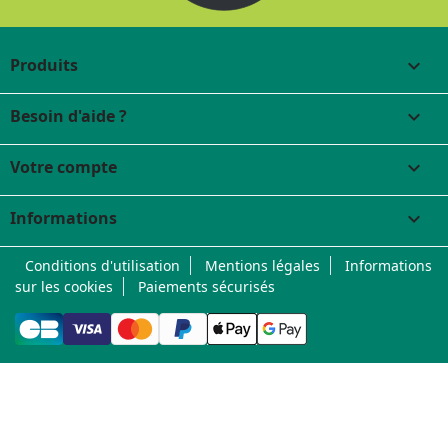
Produits

Besoin d'aide ?

Votre compte

Informations
keyboard_arrow_down
Conditions d'utilisation
Mentions légales
Informations
sur les cookies
Paiements sécurisés