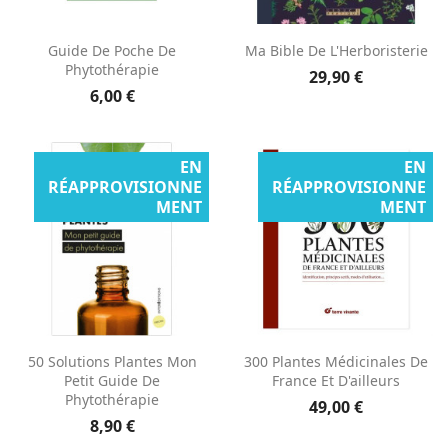
Guide De Poche De
Ma Bible De L'Herboristerie
Phytothérapie
29,90 €
6,00 €
EN
EN
RÉAPPROVISIONNE
RÉAPPROVISIONNE
MENT
MENT
50 Solutions Plantes Mon
300 Plantes Médicinales De
Petit Guide De
France Et D'ailleurs
Phytothérapie
49,00 €
8,90 €