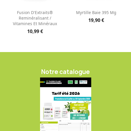
Fusion D'Extraits®
Myrtille Baie 395 Mg
Reminéralisant /
19,90 €
Vitamines Et Minéraux
10,99 €
Notre catalogue