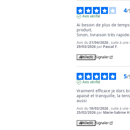
4
/
Avis vérifié
Ai besoin de plus de temps 
produit.

Sinon, livraison très rapide
Avis du
21/04/2026
, suite à une
29/03/2026
par
Pascal F.
Utile
(0)
Signaler
5
/
Avis vérifié
Vraiment efficace je dors bi
apaisé et tranquille, la ten
aussi
Avis du
18/03/2026
, suite à une
25/02/2026
par
Marie-Sabine H
Utile
(0)
Signaler