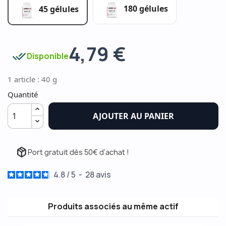
180 gélules
45 gélules
4,79 €
done_all
Disponible
1 article : 40 g
Quantité
AJOUTER AU PANIER
package_2
Port gratuit dès 50€ d'achat !
4.8
/
5
-
28
avis
Produits associés au même actif