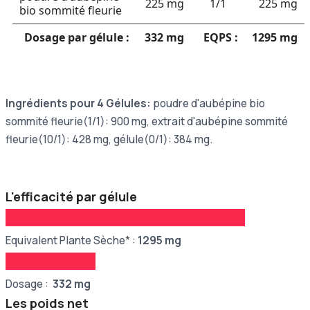
225 mg
1/1
225 mg
bio sommité fleurie
Dosage par gélule :
332 mg
EQPS :
1295 mg
Ingrédients pour 4 Gélules:
poudre d'aubépine bio
sommité fleurie(1/1): 900 mg, extrait d'aubépine sommité
fleurie(10/1): 428 mg, gélule(0/1): 384 mg.
L'efficacité par gélule
Equivalent Plante Sèche* :
1295 mg
Dosage :
332 mg
Les poids net