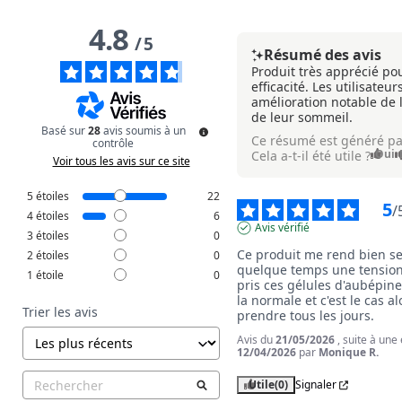
4.8
/
5
Résumé des avis
Produit très apprécié pou
efficacité. Les utilisateu
amélioration notable de l
de leur sommeil.
Basé sur
28
avis soumis à un
Ce résumé est généré pa
contrôle
Oui
Cela a-t-il été utile ?
Voir tous les avis sur ce site
5
étoiles
22
5
/
4
étoiles
6
Avis vérifié
3
étoiles
0
Ce produit me rend bien ser
2
étoiles
0
quelque temps une tension 
1
étoile
0
pris ces gélules d'aubépine
la normale et c'est le cas al
Trier les avis
prendre tous les jours.
Avis du
21/05/2026
, suite à une
12/04/2026
par
Monique R.
Utile
(0)
Signaler