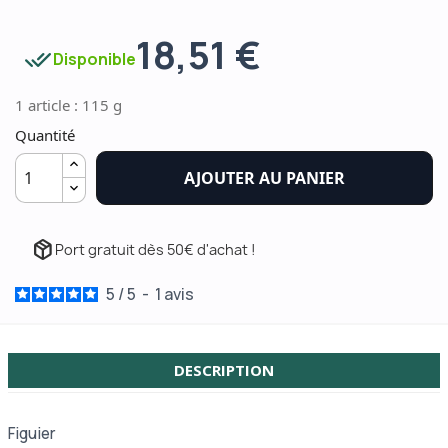
18,51 €
done_all
Disponible
1 article : 115 g
Quantité
AJOUTER AU PANIER
package_2
Port gratuit dès 50€ d'achat !
5
/
5
-
1
avis
DESCRIPTION
Figuier