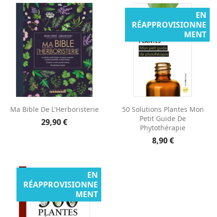
EN
RÉAPPROVISIONNE
MENT
Ma Bible De L'Herboristerie
50 Solutions Plantes Mon
Petit Guide De
29,90 €
Phytothérapie
8,90 €
EN
RÉAPPROVISIONNE
MENT