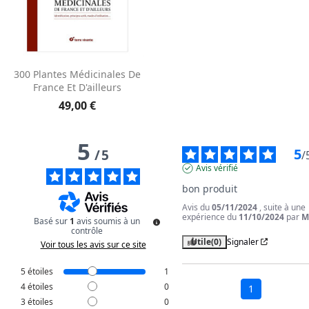
300 Plantes Médicinales De
France Et D'ailleurs
49,00 €
5
5
/
5
/
Avis vérifié
bon produit
Avis du
05/11/2024
, suite à une
expérience du
11/10/2024
par
M
Basé sur
1
avis soumis à un
contrôle
Utile
(0)
Signaler
Voir tous les avis sur ce site
5
étoiles
1
4
étoiles
0
1
3
étoiles
0