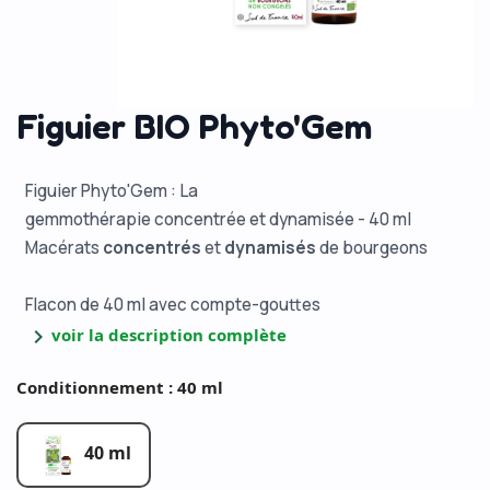
Figuier BIO Phyto'Gem
Figuier Phyto'Gem : La
gemmothérapie concentrée et dynamisée - 40 ml
Macérats
concentrés
et
dynamisés
de bourgeons
Flacon de 40 ml avec compte-gouttes
chevron_right
voir la description complète
Conditionnement : 40 ml
40 ml