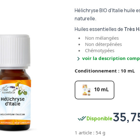
Hélichryse BIO d'Italie huile e
naturelle.
Huiles essentielles de
Très H
Non mélangées
Non déterpénées
Chémotypées
chevron_right
voir la description comp
Conditionnement : 10 mL
10 mL
35,7
done_all
Disponible
1 article : 54 g