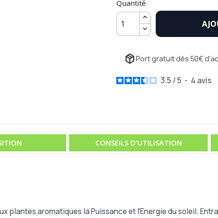
Quantité
AJO
package_2
Port gratuit dès 50€ d'ac
3.5
/
5
-
4
avis
ITION
CONSEILS D’UTILISATION
 plantes aromatiques la Puissance et l'Energie du soleil. Entraî