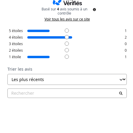
Basé sur
4
avis soumis à un
contrôle
Voir tous les avis sur ce site
5
étoiles
1
4
étoiles
2
3
étoiles
0
2
étoiles
0
1
étoile
1
Trier les avis