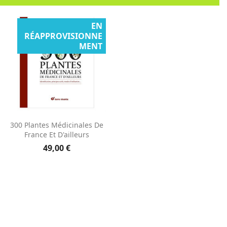
EN
RÉAPPROVISIONNE
MENT
Aperçu rapide

300 Plantes Médicinales De
France Et D'ailleurs
49,00 €