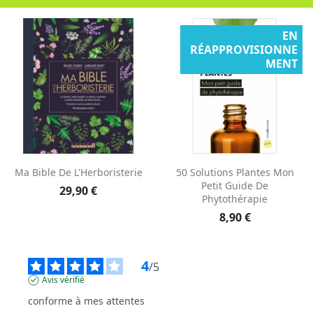
EN
RÉAPPROVISIONNE
MENT
Aperçu rapide
Aperçu rapide


Ma Bible De L'Herboristerie
50 Solutions Plantes Mon
Petit Guide De
29,90 €
Phytothérapie
8,90 €
4
/
5
Avis vérifié
conforme à mes attentes