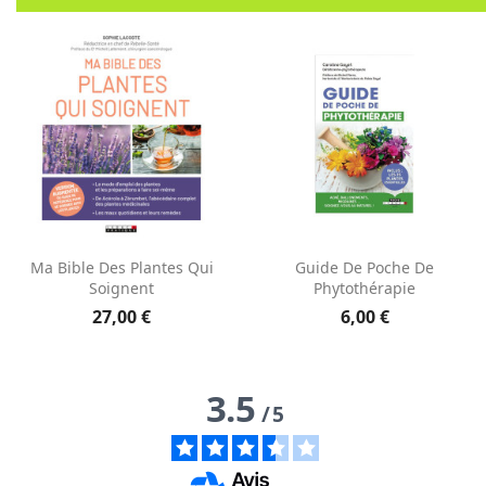
Aperçu rapide
Aperçu rapide


Ma Bible Des Plantes Qui
Guide De Poche De
Soignent
Phytothérapie
27,00 €
6,00 €
3.5
/
5