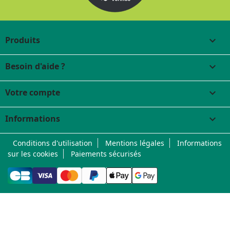
Produits

Besoin d'aide ?

Votre compte

Informations
keyboard_arrow_down
Conditions d'utilisation
Mentions légales
Informations
sur les cookies
Paiements sécurisés