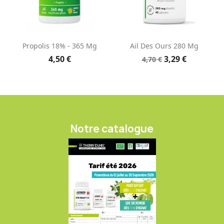
Propolis 18% - 365 Mg
Ail Des Ours 280 Mg
4,50 €
3,29 €
4,70 €
Notre catalogue