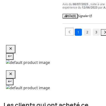
Avis du
08/07/2023
, suite à une
expérience du
12/06/2023
par
A
Utile
(0)
Signaler
1
2
3
Les clients qui ont acheté ce