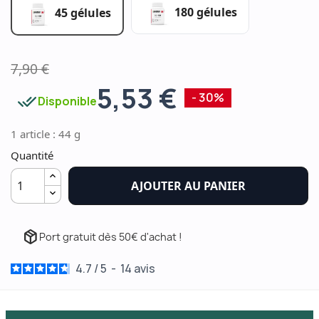
180 gélules
45 gélules
7,90 €
5,53 €
done_all
- 30%
Disponible
1 article : 44 g
Quantité
AJOUTER AU PANIER
package_2
Port gratuit dès 50€ d'achat !
4.7
/
5
-
14
avis