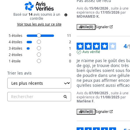
Pas assez de recu
Avis du
15/06/2026
, suite à une
expérience du
17/05/2026
par
Basé sur
14
avis soumis à un
MOHAMED K.
contrôle
Voir tous les avis sur ce site
Utile
(0)
Signaler
5
étoiles
11
4
étoiles
2
4
/
3
étoiles
1
Avis vérifié
2
étoiles
0
Je n'aime pas le goût des ba
1
étoile
0
de goji, je trouve donc très 
bien qu'elles soient sous fo
Trier les avis
de poudre dans une gélule. 
ne peux pas affirmer encore
qu'elles soient aussi efficac
Avis du
07/09/2025
, suite à une
expérience du
11/08/2025
par
Marlène F.
Utile
(0)
Signaler