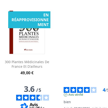
EN
RÉAPPROVISIONNE
MENT
300 Plantes Médicinales De
France Et D'ailleurs
49,00 €
3.6
4
/
5
/
Avis vérifié
bien