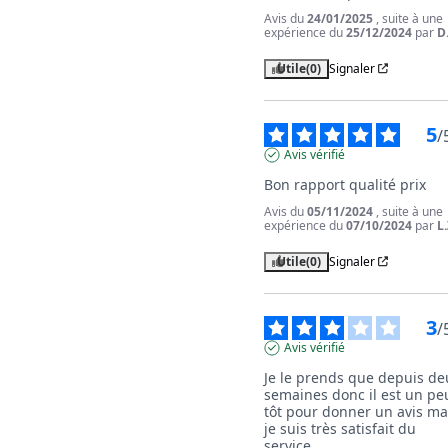
Avis du
24/01/2025
, suite à une
expérience du
25/12/2024
par
D.
Utile
(0)
Signaler
5
/
Avis vérifié
Bon rapport qualité prix
Avis du
05/11/2024
, suite à une
expérience du
07/10/2024
par
L.
Utile
(0)
Signaler
3
/
Avis vérifié
Je le prends que depuis deu
semaines donc il est un peu
tôt pour donner un avis mai
je suis très satisfait du 
service