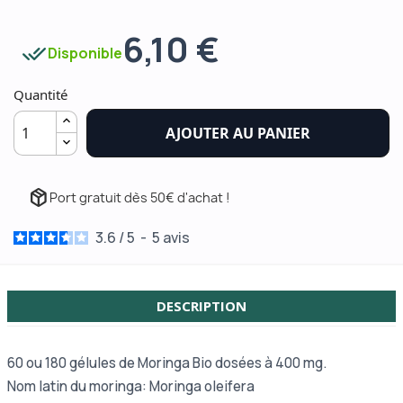
6,10 €
done_all
Disponible
Quantité
AJOUTER AU PANIER
package_2
Port gratuit dès 50€ d'achat !
3.6
/
5
-
5
avis
DESCRIPTION
60 ou 180 gélules de Moringa Bio dosées à 400 mg.
Nom latin du moringa: Moringa oleifera