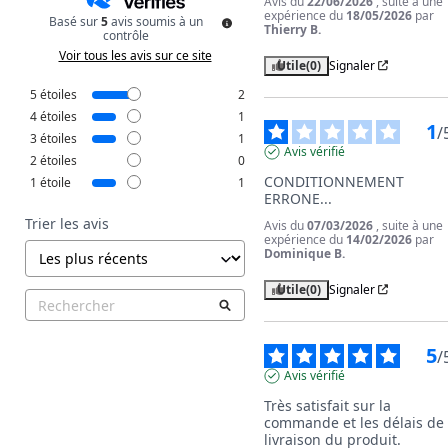
Avis du
22/06/2026
, suite à une
expérience du
18/05/2026
par
Basé sur
5
avis soumis à un
Thierry B.
contrôle
Voir tous les avis sur ce site
Utile
(0)
Signaler
5
étoiles
2
4
étoiles
1
1
/
3
étoiles
1
Avis vérifié
2
étoiles
0
CONDITIONNEMENT 
1
étoile
1
ERRONE...
Trier les avis
Avis du
07/03/2026
, suite à une
expérience du
14/02/2026
par
Dominique B.
Utile
(0)
Signaler
5
/
Avis vérifié
Très satisfait sur la 
commande et les délais de 
livraison du produit.