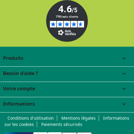
Produits

Besoin d'aide ?

Votre compte

Informations
keyboard_arrow_down
Conditions d'utilisation
Mentions légales
Informations
sur les cookies
Paiements sécurisés