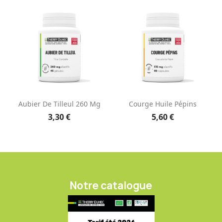
Aubier De Tilleul 260 Mg
Courge Huile Pépins
3,30 €
5,60 €
Notre catalogue