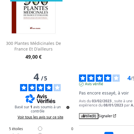
300 Plantes Médicinales De
France Et D'ailleurs
49,00 €
4
4
/
5
/
Avis vérifié
Pas encore essayé, à voir
Avis du
03/02/2023
, suite à une
expérience du
08/01/2023
par
A
Basé sur
1
avis soumis à un
contrôle
Utile
(0)
Signaler
Voir tous les avis sur ce site
5
étoiles
0