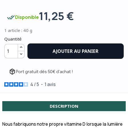
11,25 €
done_all
Disponible
1 article : 40 g
Quantité
AJOUTER AU PANIER
package_2
Port gratuit dès 50€ d'achat !
4
/
5
-
1
avis
DESCRIPTION
Nous fabriquons notre propre vitamine D lorsque la lumière