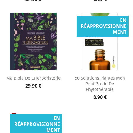
EN
RÉAPPROVISIONNE
MENT
Ma Bible De L'Herboristerie
50 Solutions Plantes Mon
Petit Guide De
29,90 €
Phytothérapie
8,90 €
EN
RÉAPPROVISIONNE
MENT