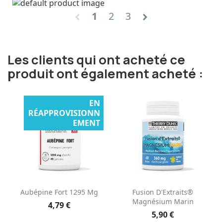
1
2
3
chevron_left
chevron_right
Les clients qui ont acheté ce
produit ont également acheté :
EN
RÉAPPROVISIONN
EMENT
Aubépine Fort 1295 Mg
Fusion D'Extraits®
Magnésium Marin
4,79 €
5,90 €