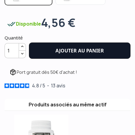
4,56 €
done_all
Disponible
Quantité
AJOUTER AU PANIER
package_2
Port gratuit dès 50€ d'achat !
4.8
/
5
-
13
avis
Produits associés au même actif