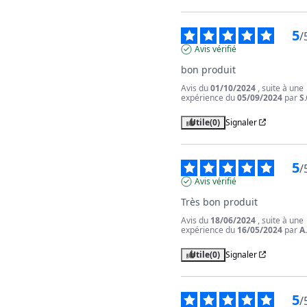
5
/
Avis vérifié
bon produit
Avis du
01/10/2024
, suite à une
expérience du
05/09/2024
par
S.
Utile
(0)
Signaler
5
/
Avis vérifié
Très bon produit
Avis du
18/06/2024
, suite à une
expérience du
16/05/2024
par
A
Utile
(0)
Signaler
5
/