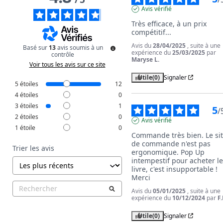
Avis vérifié
Très efficace, à un prix 
compétitif...
Avis du
28/04/2025
, suite à une
Basé sur
13
avis soumis à un
expérience du
25/03/2025
par
contrôle
Maryse L.
Voir tous les avis sur ce site
Utile
(0)
Signaler
5
étoiles
12
4
étoiles
0
3
étoiles
1
5
/
2
étoiles
0
Avis vérifié
1
étoile
0
Commande très bien. Le sit
de commande n'est pas 
Trier les avis
ergonomique. Pop Up 
intempestif pour acheter le
livre, c'est insupportable ! 
Merci
Avis du
05/01/2025
, suite à une
expérience du
10/12/2024
par
F.
Utile
(0)
Signaler