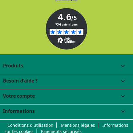
Produits

Besoin d'aide ?

Votre compte

Informations
keyboard_arrow_down
Conditions d'utilisation
Mentions légales
Informations
sur les cookies
Paiements sécurisés