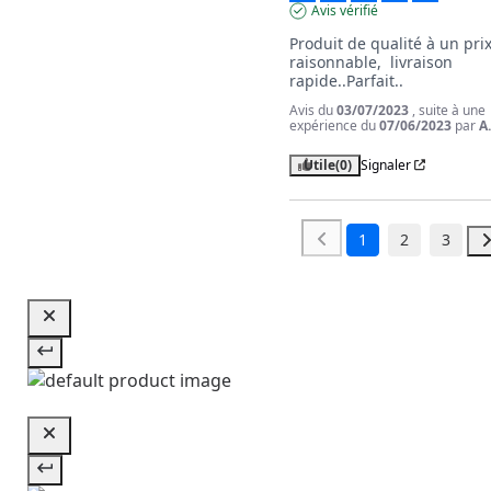
Avis vérifié
Produit de qualité à un prix
raisonnable,  livraison 
rapide..Parfait..
Avis du
03/07/2023
, suite à une
expérience du
07/06/2023
par
A
Utile
(0)
Signaler
1
2
3