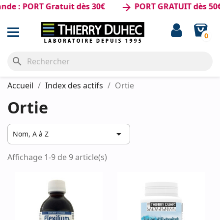
e : PORT Gratuit dès 30€
PORT GRATUIT dès 50€ 
arrow_forward
0
search
Accueil
Index des actifs
Ortie
Ortie

Nom, A à Z
Affichage 1-9 de 9 article(s)