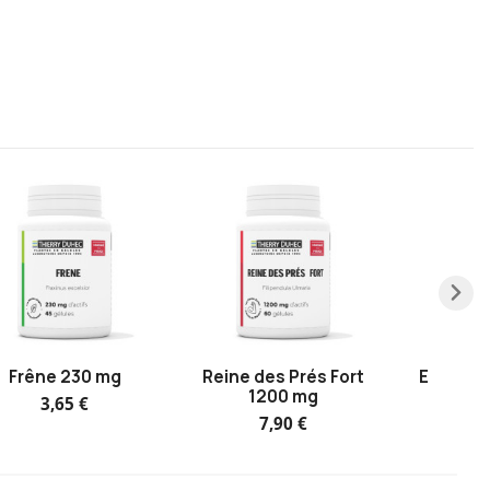
Frêne 230 mg
Reine des Prés Fort
Elixir d
1200 mg
Bi
3,65 €
7,90 €
22