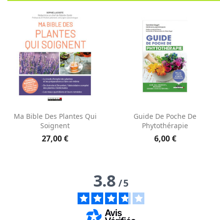
Aperçu rapide
Aperçu rapide


Ma Bible Des Plantes Qui
Guide De Poche De
Soignent
Phytothérapie
27,00 €
6,00 €
3.8
/
5