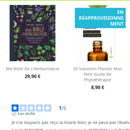
EN
RÉAPPROVISIONNE
MENT
Aperçu rapide
Aperçu rapide


Ma Bible De L'Herboristerie
50 Solutions Plantes Mon
Petit Guide De
29,90 €
Phytothérapie
8,90 €
1
/
5
Avis vérifié
Je n'ai toujours pas reçu la tisane donc je ne peux pas l'évalu