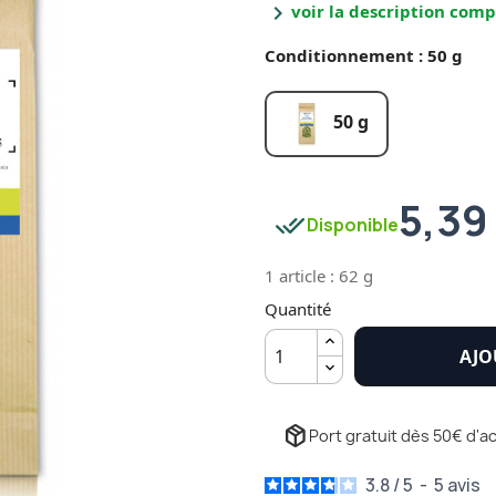
chevron_right
voir la description comp
Conditionnement : 50 g
50 g
5,39
done_all
Disponible
1 article : 62 g
Quantité
AJO
package_2
Port gratuit dès 50€ d'ac
3.8
/
5
-
5
avis