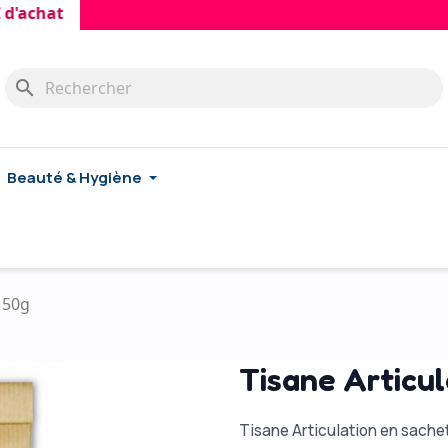
at
search
Beauté & Hygiène
 50g
Tisane Articu
Tisane Articulation en sache